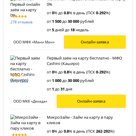
0%
от
0
% до
0
,
8
% в день (ПСК
0
-
292
%)
от
1 500
до
30 000
рублей
278 отзывов
от
5
дней до
18
недель
Онлайн-заявка
ООО МФК «Мани Мен»
Первый заём на карту бесплатно - МФО
Cashiro (Каширо)
от
0
% до
0
,
8
% в день (ПСК
0
-
292
%)
от
1 000
до
30 000
рублей
34 отзыва
от
1
до
31
дня
Онлайн-заявка
ООО МКК «Декада»
МикроЗайм - Займ на карту в пару
кликов
от
0
% до
0
,
8
% в день (ПСК
262
-
292
%)