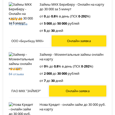
Займы МКК БериБеру - Онлайн на карту
до 30 000 за 5 минут
от
0
до
0
,
8
% в день (ПСК
0
-
292
%)
от
5 000
до
50 000
рублей
127 отзывов
от
5
до
30
дней
Онлайн-заявка
ООО «Бериберу МКК»
Займер - Моментальные займы онлайн
на карту
от
0
% до
0
,
8
% в день (ПСК
0
-
292
%)
от
2 000
до
30 000
рублей
84 отзыва
от
7
до
30
дней
Онлайн-заявка
ПАО МКК "ЗАЙМЕР"
Нова Кредит - онлайн займ до 30 000 руб.
на карту