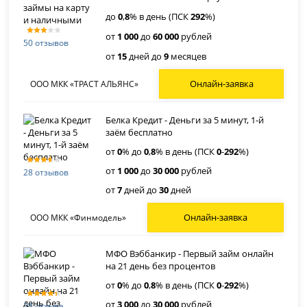
до
0
,
8
% в день (ПСК
292
%)
от
1 000
до
60 000
рублей
50 отзывов
от
15
дней до
9
месяцев
Онлайн-заявка
ООО МКК «ТРАСТ АЛЬЯНС»
Белка Кредит - Деньги за 5 минут, 1-й
заём бесплатно
от
0
% до
0
,
8
% в день (ПСК
0
-
292
%)
от
1 000
до
30 000
рублей
28 отзывов
от
7
дней до
30
дней
Онлайн-заявка
ООО МКК «Финмодель»
МФО Вэббанкир - Первый займ онлайн
на 21 день без процентов
от
0
% до
0
,
8
% в день (ПСК
0
-
292
%)
от
3 000
до
30 000
рублей
34 отзыва