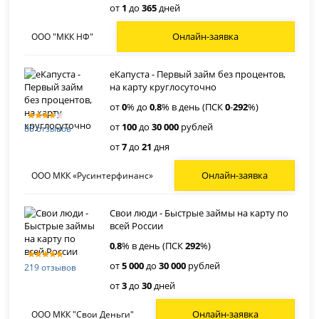
от
1
до
365
дней
Онлайн-заявка
ООО "МКК НФ"
еКапуста - Первый займ без процентов,
на карту круглосуточно
от
0
% до
0
,
8
% в день (ПСК
0
-
292
%)
от
100
до
30 000
рублей
80 отзывов
от
7
до
21
дня
Онлайн-заявка
ООО МКК «Русинтерфинанс»
Свои люди - Быстрые займы на карту по
всей России
0
,
8
% в день (ПСК
292
%)
от
5 000
до
30 000
рублей
219 отзывов
от
3
до
30
дней
Онлайн-заявка
ООО МКК "Свои Деньги"