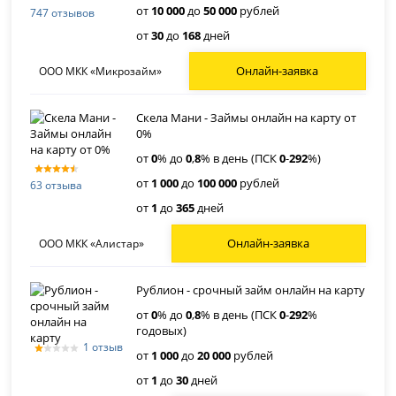
от
10 000
до
50 000
рублей
747 отзывов
от
30
до
168
дней
Онлайн-заявка
ООО МКК «Микрозайм»
Скела Мани - Займы онлайн на карту от
0%
от
0
% до
0
,
8
% в день (ПСК
0
-
292
%)
от
1 000
до
100 000
рублей
63 отзыва
от
1
до
365
дней
Онлайн-заявка
ООО МКК «Алистар»
Рублион - срочный займ онлайн на карту
от
0
% до
0
,
8
% в день (ПСК
0
-
292
%
годовых)
1 отзыв
от
1 000
до
20 000
рублей
от
1
до
30
дней