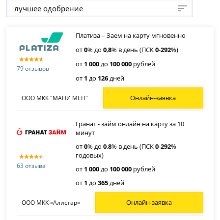
лучшее одобрение
Платиза – Заем на карту мгновенно
от
0
% до
0
,
8
% в день (ПСК
0
-
292
%)
от
1 000
до
100 000
рублей
79 отзывов
от
1
до
126
дней
Онлайн-заявка
ООО МКК "МАНИ МЕН"
Гранат - займ онлайн на карту за 10
минут
от
0
% до
0
,
8
% в день (ПСК
0
-
292
%
годовых)
63 отзыва
от
1 000
до
100 000
рублей
от
1
до
365
дней
Онлайн-заявка
ООО МКК «Алистар»