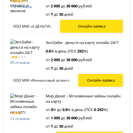
от
2 000
до
30 000
рублей
170 отзывов
от
7
до
30
дней
Онлайн-заявка
ООО МКК «А ДЕНЬГИ»
ЭкоЗайм - деньги на карту онлайн 24/7
0
,
8
% в день (ПСК
292
%)
от
2 000
до
30 000
рублей
49 отзывов
от
7
до
30
дней
Онлайн-заявка
ООО МКК «Финансовый аспект»
Мир Денег - Мгновенные займы онлайн
на карту
от
0
% до
0
,
8
% в день (ПСК
0
-
292
%)
от
1 000
до
30 000
рублей
12 отзывов
от
7
до
30
дней