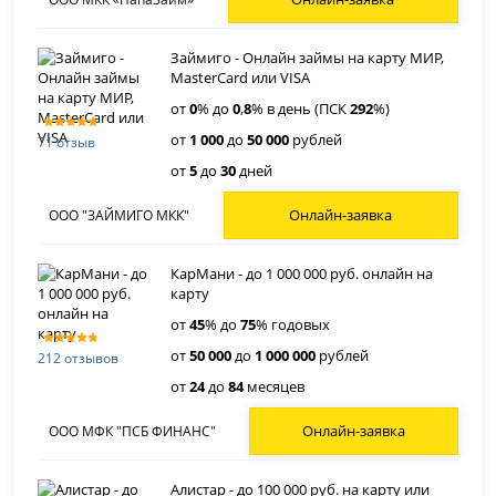
Займиго - Онлайн займы на карту МИР,
MasterCard или VISA
от
0
% до
0
,
8
% в день (ПСК
292
%)
от
1 000
до
50 000
рублей
71 отзыв
от
5
до
30
дней
Онлайн-заявка
ООО "ЗАЙМИГО МКК"
КарМани - до 1 000 000 руб. онлайн на
карту
от
45
% до
75
% годовых
от
50 000
до
1 000 000
рублей
212 отзывов
от
24
до
84
месяцев
Онлайн-заявка
ООО МФК "ПСБ ФИНАНС"
Алистар - до 100 000 руб. на карту или