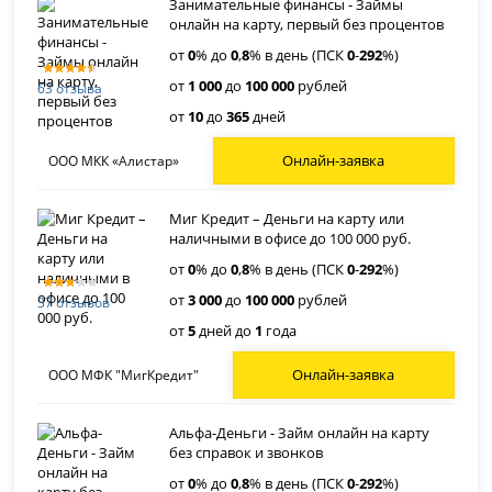
Занимательные финансы - Займы
онлайн на карту, первый без процентов
от
0
% до
0
,
8
% в день (ПСК
0
-
292
%)
от
1 000
до
100 000
рублей
63 отзыва
от
10
до
365
дней
Онлайн-заявка
ООО МКК «Алистар»
Миг Кредит – Деньги на карту или
наличными в офисе до 100 000 руб.
от
0
% до
0
,
8
% в день (ПСК
0
-
292
%)
от
3 000
до
100 000
рублей
37 отзывов
от
5
дней до
1
года
Онлайн-заявка
ООО МФК "МигКредит"
Альфа-Деньги - Займ онлайн на карту
без справок и звонков
от
0
% до
0
,
8
% в день (ПСК
0
-
292
%)