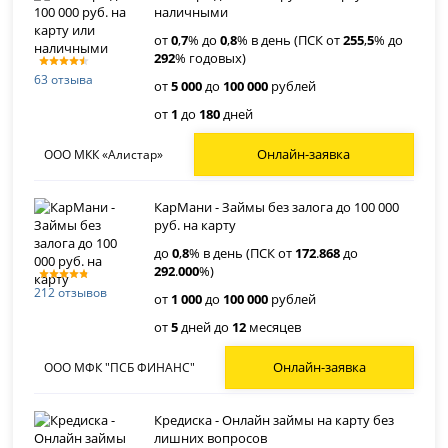
наличными
от
0
,
7
% до
0
,
8
% в день (ПСК от
255
,
5
% до
292
% годовых)
63 отзыва
от
5 000
до
100 000
рублей
от
1
до
180
дней
Онлайн-заявка
ООО МКК «Алистар»
КарМани - Займы без залога до 100 000
руб. на карту
до
0
,
8
% в день (ПСК от
172
.
868
до
292
.
000
%)
212 отзывов
от
1 000
до
100 000
рублей
от
5
дней до
12
месяцев
Онлайн-заявка
ООО МФК "ПСБ ФИНАНС"
Кредиска - Онлайн займы на карту без
лишних вопросов