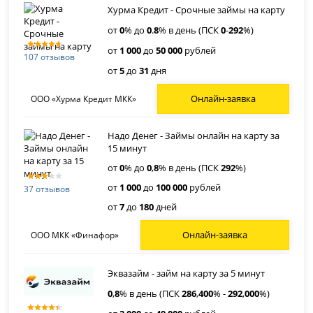
Хурма Кредит - Срочные займы на карту
от
0
% до
0
.
8
% в день (ПСК
0
-
292
%)
от
1 000
до
50 000
рублей
107 отзывов
от
5
до
31
дня
Онлайн-заявка
ООО «Хурма Кредит МКК»
Надо Денег - Займы онлайн на карту за
15 минут
от
0
% до
0
,
8
% в день (ПСК
292
%)
от
1 000
до
100 000
рублей
37 отзывов
от
7
до
180
дней
Онлайн-заявка
ООО МКК «Финафор»
Эквазайм - займ на карту за 5 минут
0
,
8
% в день (ПСК
286
,
400
% -
292
,
000
%)