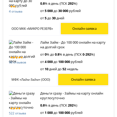
0
,
8
% в день (ПСК
292
%)
от
5 000
до
30 000
рублей
4 отзыва
от
5
до
30
дней
Онлайн-заявка
ООО МКК «МИКРО РЕЗЕРВ»
Лайм Займ - До 100 000 онлайн на карту
на долгий срок
от
0
% до
0
.
8
% в день (ПСК
0
-
292
%)
от
4 000
до
100 000
рублей
98 отзывов
от
10
дней до
52
недель
Онлайн-заявка
МФК «Лайм-Займ» (ООО)
Деньги сразу - Займы на карту онлайн
круглосуточно
0
,
8
% в день (ПСК
292
%)
от
1 000
до
100 000
рублей
522 отзыва