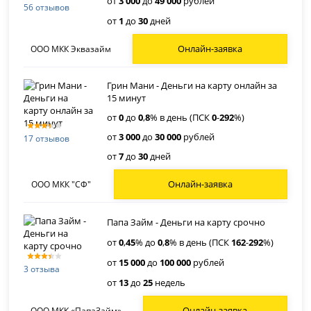
от
3 000
до
49 000
рублей
56 отзывов
от
1
до
30
дней
Онлайн-заявка
ООО МКК Эквазайм
Грин Мани - Деньги на карту онлайн за
15 минут
от
0
до
0
,
8
% в день (ПСК
0
-
292
%)
от
3 000
до
30 000
рублей
17 отзывов
от
7
до
30
дней
Онлайн-заявка
ООО МКК "СФ"
Папа Займ - Деньги на карту срочно
от
0
,
45
% до
0
,
8
% в день (ПСК
162
-
292
%)
от
15 000
до
100 000
рублей
3 отзыва
от
13
до
25
недель
Онлайн-заявка
ООО МКК «ПапаЗайм»