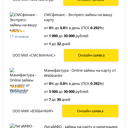
СМСфинанс - Экспресс-займы на вашу
карту
от
0
% до
0
,
8
% в день (ПСК
0
-
292
%)
от
1 000
до
30 000
рублей
11 отзывов
от
1
до
32
дней
Онлайн-заявка
ООО МКК «СМСФИНАНС»
Манифактура - Online займы на карту от
Webbankir
от
0
% до
0
,
8
% в день (ПСК
0
-
292
%)
от
3 000
до
30 000
рублей
34 отзыва
от
7
до
30
дней
Онлайн-заявка
ООО МФК «ВЭББАНКИР»
ЛигаМФО - займы на карту и наличными