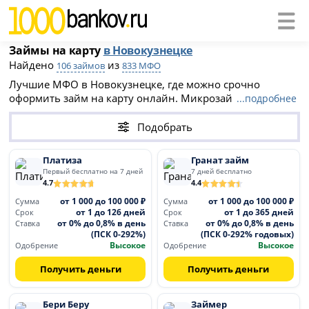
Займы на карту
в Новокузнецке
Найдено
из
106 займов
833 МФО
Лучшие МФО в Новокузнецке, где можно срочно
оформить займ на карту онлайн. Микрозаймы
...подробнее
Новокузнецка доступны даже при плохой кредитной
истории. многие из них предлагают первый займ под
Подобрать
0%. Список МФО на этой странице поможет быстро
получить необходимую сумму на вашу банковскую
Платиза
Гранат займ
карту.
Первый бесплатно на 7 дней
7 дней бесплатно
4.7
4.4
от 1 000 до 100 000 ₽
от 1 000 до 100 000 ₽
Сумма
Сумма
от 1 до 126 дней
от 1 до 365 дней
Срок
Срок
от 0% до 0,8% в день
от 0% до 0,8% в день
Ставка
Ставка
(ПСК 0-292%)
(ПСК 0-292% годовых)
Высокое
Высокое
Одобрение
Одобрение
Получить деньги
Получить деньги
Бери Беру
Займер