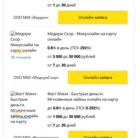
от
1
до
30
дней
Онлайн-заявка
ООО МКК «Вердон»
Медиум Скор - Микрозайм на карту
онлайн
0
,
8
% в день (ПСК
292
%)
от
3 000
до
30 000
рублей
38 отзывов
от
7
до
30
дней
Онлайн-заявка
ООО МКК «МедиумСкор»
Фаст Мани - Быстрые деньги.
Мгновенные займы онлайн на карту
до
0
,
8
% в день (ПСК
0
-
292
%)
от
1 000
до
30 000
рублей
19 отзывов
от
7
до
30
дней
Онлайн-заявка
ООО МКК «Фастмани.ру»