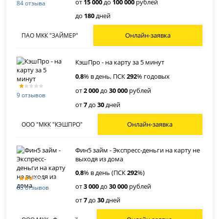
от
15 000
до
100 000
рублей
84 отзыва
до
180
дней
Онлайн-заявка
ПАО МКК "ЗАЙМЕР"
КэшПро - на карту за 5 минут
0
,
8
% в день, ПСК
292
% годовых
от
2 000
до
30 000
рублей
9 отзывов
от
7
до
30
дней
Онлайн-заявка
ООО "МКК "КЭШПРО"
Фин5 займ - Экспресс-деньги на карту не
выходя из дома
0
,
8
% в день (ПСК
292
%)
от
3 000
до
30 000
рублей
65 отзывов
от
7
до
30
дней