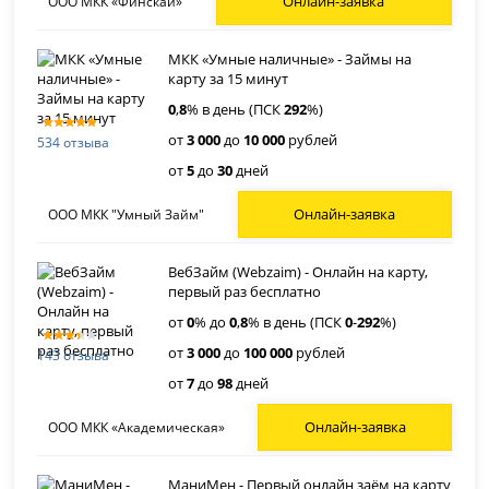
Онлайн-заявка
ООО МКК «Финскай»
МКК «Умные наличные» - Займы на
карту за 15 минут
0
,
8
% в день (ПСК
292
%)
от
3 000
до
10 000
рублей
534 отзыва
от
5
до
30
дней
Онлайн-заявка
ООО МКК "Умный Займ"
ВебЗайм (Webzaim) - Онлайн на карту,
первый раз бесплатно
от
0
% до
0
,
8
% в день (ПСК
0
-
292
%)
от
3 000
до
100 000
рублей
143 отзыва
от
7
до
98
дней
Онлайн-заявка
ООО МКК «Академическая»
МаниМен - Первый онлайн заём на карту