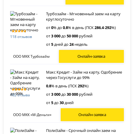
Турбозайм - Мгновенный заем на карту
круглосуточно
от
0
% до
0
,
8
% в день (ПСК
286
,
4
-
292
%)
от
3 000
до
50 000
рублей
118 отзывов
от
5
дней до
24
недель
Онлайн-заявка
ООО МКК Турбозайм
Макс Кредит - Займ на карту, Одобрение
через Госуслуги до 99%
0
,
8
% в день (ПСК
292
%)
от
3 000
до
30 000
рублей
182 отзыва
от
5
до
30
дней
Онлайн-заявка
ООО МКК «М-Деньги»
ПолиЗайм - Срочный онлайн заем на