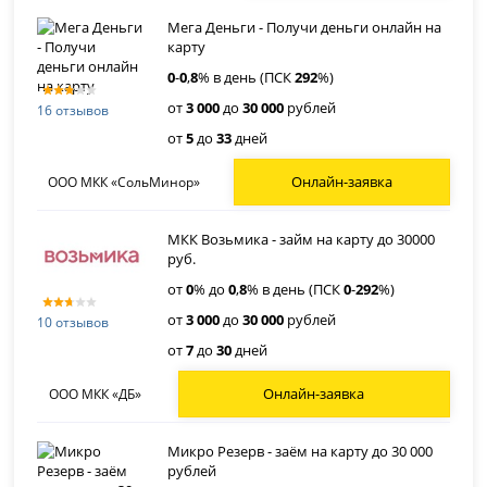
Мега Деньги - Получи деньги онлайн на
карту
0
-
0
,
8
% в день (ПСК
292
%)
от
3 000
до
30 000
рублей
16 отзывов
от
5
до
33
дней
Онлайн-заявка
ООО МКК «СольМинор»
МКК Возьмика - займ на карту до 30000
руб.
от
0
% до
0
,
8
% в день (ПСК
0
-
292
%)
от
3 000
до
30 000
рублей
10 отзывов
от
7
до
30
дней
Онлайн-заявка
ООО МКК «ДБ»
Микро Резерв - заём на карту до 30 000
рублей