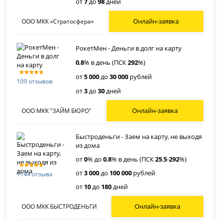
от
7
до
98
дней
Онлайн-заявка
ООО МКК «Стратосфера»
РокетМен - Деньги в долг на карту
0
,
8
% в день (ПСК
292
%)
от
5 000
до
30 000
рублей
109 отзывов
от
3
до
30
дней
Онлайн-заявка
ООО МКК "ЗАЙМ БЮРО"
Быстроденьги - Заем на карту, не выходя
из дома
от
0
% до
0
,
8
% в день (ПСК
25
.
5
-
292
%)
от
3 000
до
100 000
рублей
1144 отзыва
от
10
до
180
дней
Онлайн-заявка
ООО МКК БЫСТРОДЕНЬГИ