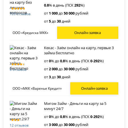
0
,
8
% в день (ПСК
292
%)
от
1 000
до
50 000
рублей
109 отзывов
от
5
до
30
дней
Онлайн-заявка
ООО «Кредиска МКК»
Кекас - Заём онлайн на карту, первые 3
займа бесплатно
от
0
% до
0
,
8
% в день (ПСК
0
-
292
%)
от
2 000
до
30 000
рублей
6 отзывов
от
3
до
30
дней
Онлайн-заявка
ООО «МКК «Варенье Кредит»
Мигом Займ - Деньги на карту за 5
минут 24/7
от
0
% до
0
,
8
% в день (ПСК
0
-
292
%)
от
3 000
до
30 000
рублей
12 отзывов