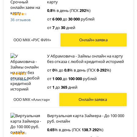
карту
0
,
8
% в день (ПСК
292
%)
от
6 000
до
30 000
рублей
36 отзывов
от
7
до
30
дней
Онлайн-заявка
ООО МКК «РУС ФИН»
У Абрамовича - Займы онлайн на карту
без отказа с любой кредитной историей
от
0
% до
0
,
8
% в день (ПСК
0
-
292
%)
от
1 000
до
100 000
рублей
63 отзыва
от
1
до
365
дней
Онлайн-заявка
ООО МКК «Алистар»
Виртуальная карта Займера - До 100 000
руб. онлайн
0
,
65
% в день (ПСК
138
,
7
-
292
%)