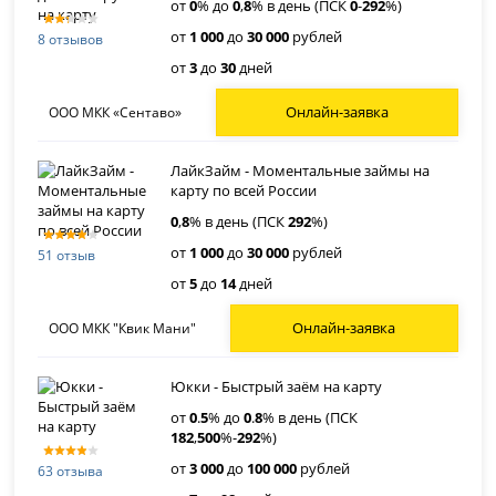
от
0
% до
0
,
8
% в день (ПСК
0
-
292
%)
от
1 000
до
30 000
рублей
8 отзывов
от
3
до
30
дней
Онлайн-заявка
ООО МКК «Сентаво»
ЛайкЗайм - Моментальные займы на
карту по всей России
0
,
8
% в день (ПСК
292
%)
от
1 000
до
30 000
рублей
51 отзыв
от
5
до
14
дней
Онлайн-заявка
ООО МКК "Квик Мани"
Юкки - Быстрый заём на карту
от
0
.
5
% до
0
.
8
% в день (ПСК
182
,
500
%-
292
%)
от
3 000
до
100 000
рублей
63 отзыва