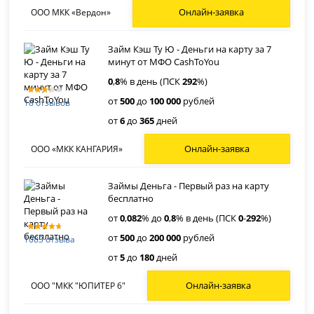
Онлайн-заявка
ООО МКК «Вердон»
Займ Кэш Ту Ю - Деньги на карту за 7
минут от МФО CashToYou
0
,
8
% в день (ПСК
292
%)
от
500
до
100 000
рублей
18 отзывов
от
6
до
365
дней
Онлайн-заявка
ООО «МКК КАНГАРИЯ»
Займы Деньга - Первый раз на карту
бесплатно
от
0
,
082
% до
0
,
8
% в день (ПСК
0
-
292
%)
от
500
до
200 000
рублей
1083 отзыва
от
5
до
180
дней
Онлайн-заявка
ООО "МКК "ЮПИТЕР 6"