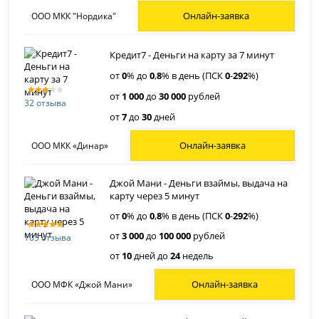
Онлайн-заявка
ООО МКК "Нордика"
Кредит7 - Деньги на карту за 7 минут
от
0
% до
0
,
8
% в день (ПСК
0
-
292
%)
от
1 000
до
30 000
рублей
32 отзыва
от
7
до
30
дней
Онлайн-заявка
ООО МКК «Динар»
Джой Мани - Деньги взаймы, выдача на
карту через 5 минут
от
0
% до
0
,
8
% в день (ПСК
0
-
292
%)
от
3 000
до
100 000
рублей
103 отзыва
от
10
дней до
24
недель
Онлайн-заявка
ООО МФК «Джой Мани»