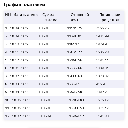
График платежей
NN
Дата платежа
Сумма
Основной
Погашение
платежа
долг
процентов
1
10.08.2026
13681
11515.25
2165.75
0
2
10.09.2026
13681
11746.01
1934.99
0
3
10.10.2026
13681
11851.1
1829.9
0
4
10.11.2026
13681
12075.72
1605.28
0
5
10.12.2026
13681
12196.56
1484.44
0
6
10.01.2027
13681
12372.66
1308.34
0
7
10.02.2027
13681
12660.63
1020.37
0
8
10.03.2027
13681
12734.1
946.9
0
9
10.04.2027
13681
12942.58
738.42
0
10
10.05.2027
13681
13104.83
576.17
11
10.06.2027
13681
13306.53
374.47
12
10.07.2027
13689
13494.17
194.83