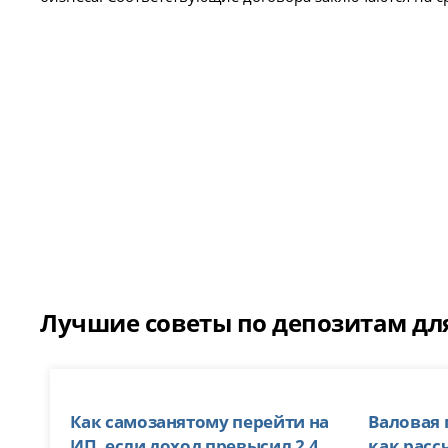
Лучшие советы по депозитам дл
Как самозанятому перейти на
Валовая 
ИП, если доход превысил 2,4
как расс