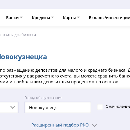
Банки
Кредиты
Карты
Вклады/инвестици
позиты для бизнеса
Новокузнецка
о размещению депозитов для малого и среднего бизнеса. До
тсутствия у вас расчетного счета, вы можете сравнить бан
иями и наибольшим депозитным процентом на остаток.
Город обслуживания
С начисление
Расширенный подбор РКО