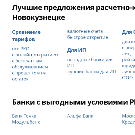
Лучшие предложения расчетно-ка
Новокузнецке
Сравнение
валютные счета
Для
быстрое открытие
тарифов
для ю
с ове
все РКО
Для ИП
лиц
с онлайн-открытием
выгодные банки для
рейти
с бесплатным
ИП
юрид
обслуживанием
лучшие банки для ИП
лучши
с процентом на
ООО
остаток
Банки с выгодными условиями РК
Банк Точка
Альфа-Банк
Моск
Модульбанк
Кред