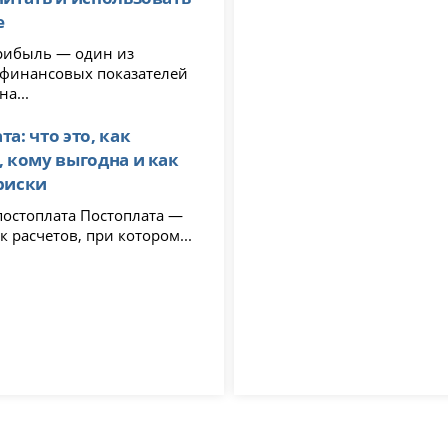
е
рибыль — один из
финансовых показателей
на...
а: что это, как
, кому выгодна и как
риски
лата Постоплата —
к расчетов, при котором...