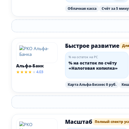
юанях
Облачная касса
Счёт за 5 мину
Быстрое развитие
Для
% на остаток на РС
% на остаток по счёту
Альфа-Банк
«Налоговая копилка»
4.03
Карта Альфа-Бизнес 0 руб.
Кеш
Масштаб
Полный спектр ус