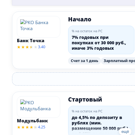
Начало
% на остаток на РС
7% годовых при
Банк Точка
покупках от 30 000 руб.,
3.40
иначе 3% годовых
Счет за 1 день
Зарплатный про
Стартовый
% на остаток на РС
до 4,5% по депозиту в
Модульбанк
рублях (мин.
4.25
размещение 50 000 руб.),
ещё
до 0,15% по депозиту в