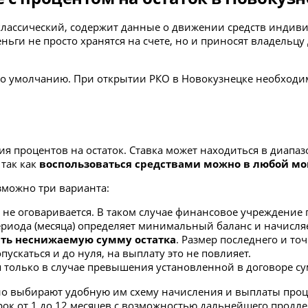
 и классический, содержит данные о движении средств инд
еньги не просто хранятся на счете, но и приносят владельцу
 по умолчанию. При открытии РКО в Новокузнецке необходи
ия процентов на остаток. Ставка может находиться в диапа
 так как
воспользоваться средствами можно в любой м
зможно три варианта:
не оговаривается. В таком случае финансовое учреждение 
периода (месяца) определяет минимальный баланс и начисляе
ять
неснижаемую сумму остатка
. Размер последнего и т
пускаться и до нуля, на выплату это не повлияет.
 только в случае превышения установленной в договоре с
о выбирают удобную им схему начисления и выплаты проце
рок от 1 до 12 месяцев с возможностью дальнейшего продле