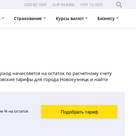
USD 82.1665
EUR 94.8366
CNY 12.1655
и
Страхование
Курсы валют
Бизнесу
ход начисляется на остаток по расчетному счету
ковские тарифы для города Новокузнецк и найти
м % на остаток
Подобрать тариф