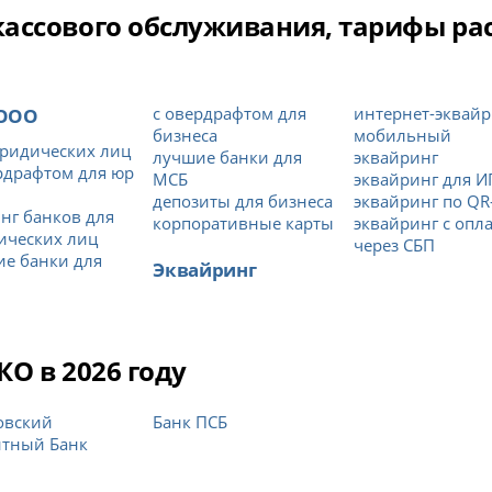
ссового обслуживания, тарифы расч
 ООО
с овердрафтом для
интернет-эквайр
бизнеса
мобильный
ридических лиц
лучшие банки для
эквайринг
рдрафтом для юр
МСБ
эквайринг для И
депозиты для бизнеса
эквайринг по QR
нг банков для
корпоративные карты
эквайринг с опл
ических лиц
через СБП
е банки для
Эквайринг
О в 2026 году
овский
Банк ПСБ
итный Банк