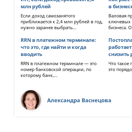
млн рублей
в бизнес
Если доход самозанятого
Валовая п
приближается к 2,4 млн рублей в год,
ключевых 
нужно заранее выбрать...
бизнеса. О
RRN в платежном терминале:
Постоплат
что это, где найти и когда
работает
вводить
снизить 
RRN в платежном терминале — это
Что такое постоп
номер банковской операции, по
это порядо
которому банк,...
Александра Васнецова