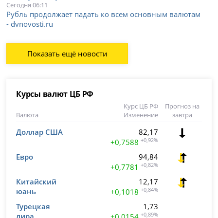
Сегодня 06:11
Рубль продолжает падать ко всем основным валютам
- dvnovosti.ru
Показать ещё новости
Курсы валют ЦБ РФ
Курс ЦБ РФ
Прогноз на
Валюта
Изменение
завтра
Доллар США
82,17
+0,92%
+0,7588
Евро
94,84
+0,82%
+0,7781
Китайский
12,17
юань
+0,84%
+0,1018
Турецкая
1,73
лира
+0,89%
+0,0154