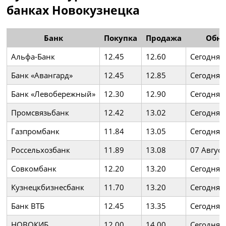
банках Новокузнецка
Банк
Покупка
Продажа
Обн
Альфа-Банк
12.45
12.60
Сегодня 
Банк «Авангард»
12.45
12.85
Сегодня 
Банк «Левобережный»
12.30
12.90
Сегодня 
Промсвязьбанк
12.42
13.02
Сегодня 
Газпромбанк
11.84
13.05
Сегодня 
Россельхозбанк
11.89
13.08
07 Август
Совкомбанк
12.20
13.20
Сегодня 
Кузнецкбизнесбанк
11.70
13.20
Сегодня 
Банк ВТБ
12.45
13.35
Сегодня 
НОВОКИБ
12.00
14.00
Сегодня 