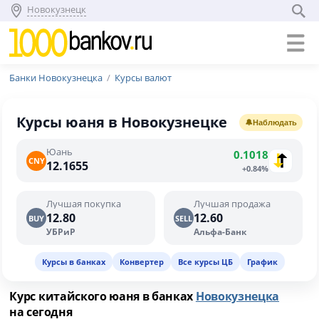
Новокузнецк
Банки Новокузнецка
Курсы валют
Курсы юаня в Новокузнецке
🔔
Наблюдать
Юань
0.1018
CNY
12.1655
+0.84%
Лучшая покупка
Лучшая продажа
12.80
12.60
BUY
SELL
УБРиР
Альфа-Банк
Курсы в банках
Конвертер
Все курсы ЦБ
График
Курс китайского юаня в банках
Новокузнецка
на сегодня