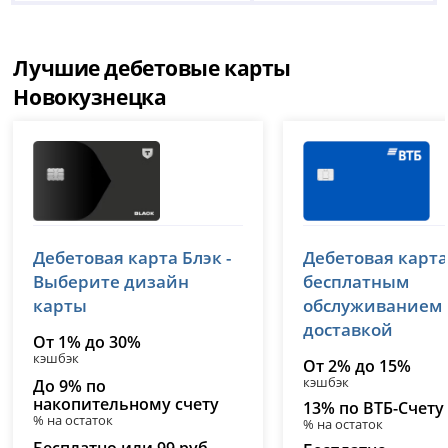
Лучшие дебетовые карты
Новокузнецка
Т-Банк (Тинькофф)
ВТБ
Дебетовая карта Блэк -
Дебетовая карта
лицензия № 2673
лицензия № 1000
Выберите дизайн
бесплатным
карты
обслуживанием
доставкой
От 1% до 30%
кэшбэк
От 2% до 15%
кэшбэк
До 9% по
накопительному счету
13% по ВТБ-Счету
% на остаток
% на остаток
Бесплатно или 99 руб.