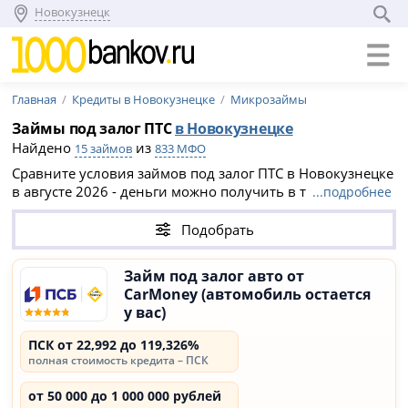
Новокузнецк
Главная
Кредиты в Новокузнецке
Микрозаймы
Займы под залог ПТС
в Новокузнецке
Найдено
из
15 займов
833 МФО
Сравните условия займов под залог ПТС в Новокузнецке
в августе 2026 - деньги можно получить в течение 1
...подробнее
дня, при этом автомобиль останется у вас. Условия
займов под ПТС в МФО Новокузнецка: сумма кредита до
Подобрать
20 000 000 ₽, срок от 7 дней до 60 месяцев.
Займ под залог авто от
CarMoney (автомобиль остается
у вас)
ПСК от 22,992 до 119,326%
полная стоимость кредита – ПСК
от 50 000 до 1 000 000 рублей