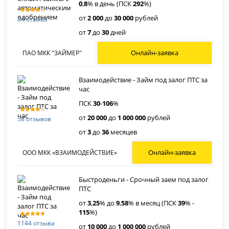
0
,
8
% в день (ПСК
292
%)
от
2 000
до
30 000
рублей
84 отзыва
от
7
до
30
дней
Онлайн-заявка
ПАО МКК "ЗАЙМЕР"
Взаимодействие - Займ под залог ПТС за
час
ПСК
30
-
106
%
от
20 000
до
1 000 000
рублей
58 отзывов
от
3
до
36
месяцев
Онлайн-заявка
ООО МКК «ВЗАИМОДЕЙСТВИЕ»
Быстроденьги - Срочный заем под залог
ПТС
от
3
,
25
% до
9
,
58
% в месяц (ПСК
39
% -
115
%)
1144 отзыва
от
10 000
до
1 000 000
рублей