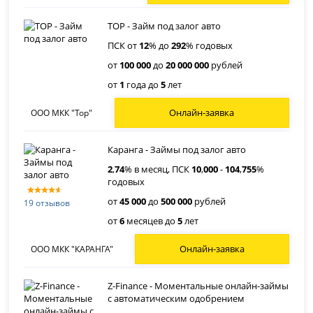
ТОР - Займ под залог авто
ПСК от
12
% до
292
% годовых
от
100 000
до
20 000 000
рублей
от
1
года до
5
лет
Онлайн-заявка
ООО МКК "Тор"
Каранга - Займы под залог авто
2
,
74
% в месяц, ПСК
10
,
000
-
104
,
755
%
годовых
от
45 000
до
500 000
рублей
19 отзывов
от
6
месяцев до
5
лет
Онлайн-заявка
ООО МКК "КАРАНГА"
Z-Finance - Моментальные онлайн-займы
с автоматическим одобрением