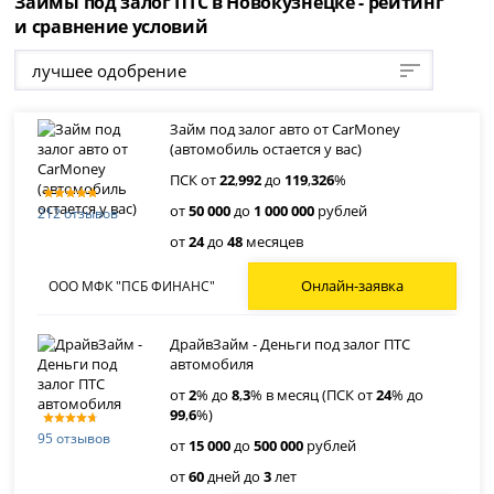
Займы под залог ПТС в Новокузнецке - рейтинг
и сравнение условий
лучшее одобрение
Займ под залог авто от CarMoney
(автомобиль остается у вас)
ПСК от
22
,
992
до
119
,
326
%
от
50 000
до
1 000 000
рублей
212 отзывов
от
24
до
48
месяцев
Онлайн-заявка
ООО МФК "ПСБ ФИНАНС"
ДрайвЗайм - Деньги под залог ПТС
автомобиля
от
2
% до
8
,
3
% в месяц (ПСК от
24
% до
99
,
6
%)
95 отзывов
от
15 000
до
500 000
рублей
от
60
дней до
3
лет