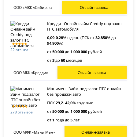
Онлайн-заявка
ООО «МКК «Сибиряк»
Кредди - Онлайн займ Creddy под залог
ПТС автомобиля
0
,
09
-
0
,
28
% в день (ПСК от
32
,
850
% до
94
,
900
%)
22 отзыва
от
50 000
до
1 000 000
рублей
от
3
до
60
месяцев
Онлайн-заявка
ООО МКК «Кредди»
Манимен - Займ под залог ПТС онлайн
без продажи авто
ПСК
29
,
2
-
42
,
0
% годовых
от
50 000
до
1 000 000
рублей
278 отзывов
от
1
года до
5
лет
Онлайн-заявка
ООО МФК «Мани Мен»