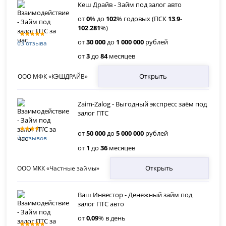
Кеш Драйв - Займ под залог авто
от
0
% до
102
% годовых (ПСК
13
.
9
-
102
.
281
%)
от
30 000
до
1 000 000
рублей
63 отзыва
от
3
до
84
месяцев
Открыть
ООО МФК «КЭШДРАЙВ»
Zaim-Zalog - Выгодный экспресс заём под
залог ПТС
от
50 000
до
5 000 000
рублей
7 отзывов
от
1
до
36
месяцев
Открыть
ООО МКК «Частные займы»
Ваш Инвестор - Денежный займ под
залог ПТС авто
от
0
,
09
% в день