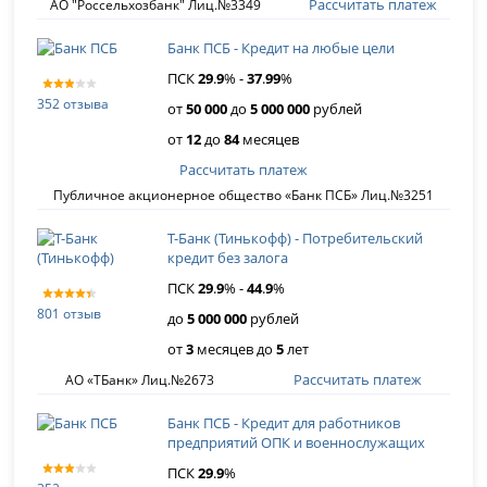
Рассчитать платеж
АО "Россельхозбанк" Лиц.№3349
Банк ПСБ - Кредит на любые цели
ПСК
29
.
9
% -
37
.
99
%
352 отзыва
от
50 000
до
5 000 000
рублей
от
12
до
84
месяцев
Рассчитать платеж
Публичное акционерное общество «Банк ПСБ» Лиц.№3251
Т-Банк (Тинькофф) - Потребительский
кредит без залога
ПСК
29
.
9
% -
44
.
9
%
801 отзыв
до
5 000 000
рублей
от
3
месяцев до
5
лет
Рассчитать платеж
АО «ТБанк» Лиц.№2673
Банк ПСБ - Кредит для работников
предприятий ОПК и военнослужащих
ПСК
29
.
9
%