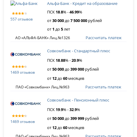
Альфа-Банк - Кредит на образование
ПСК
18
.
8
% -
46
.
99
%
557 отзывов
от
30 000
до
7 500 000
рублей
от
1
до
5
лет
Рассчитать платеж
АО «АЛЬФА-БАНК» Лиц.№1326
Совкомбанк - Стандартный плюс
ПСК
18
.
88
% -
20
.
9
%
от
50 000
до
399 000
рублей
1469 отзывов
от
12
до
60
месяцев
Рассчитать платеж
ПАО «Совкомбанк» Лиц.№963
Совкомбанк - Пенсионный плюс
ПСК
19
.
9
% -
32
.
9
%
от
50 000
до
399 999
рублей
1469 отзывов
от
12
до
60
месяцев
Рассчитать платеж
ПАО «Совкомбанк» Лиц.№963