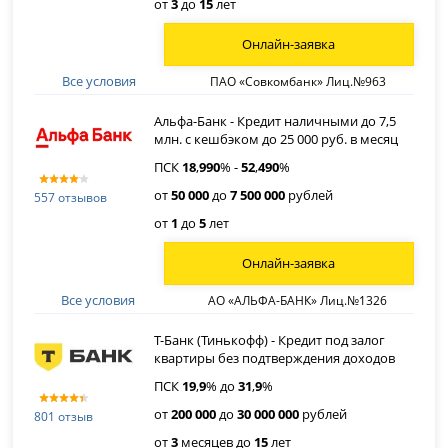
от
3
до
15
лет
Онлайн-заявка
Все условия
ПАО «Совкомбанк» Лиц.№963
Альфа-Банк - Кредит наличными до 7,5
млн. с кешбэком до 25 000 руб. в месяц
ПСК
18
,
990
% -
52
,
490
%
от
50 000
до
7 500 000
рублей
557 отзывов
от
1
до
5
лет
Онлайн-заявка
Все условия
АО «АЛЬФА-БАНК» Лиц.№1326
Т-Банк (Тинькофф) - Кредит под залог
квартиры без подтверждения доходов
ПСК
19
,
9
% до
31
,
9
%
от
200 000
до
30 000 000
рублей
801 отзыв
от
3
месяцев до
15
лет