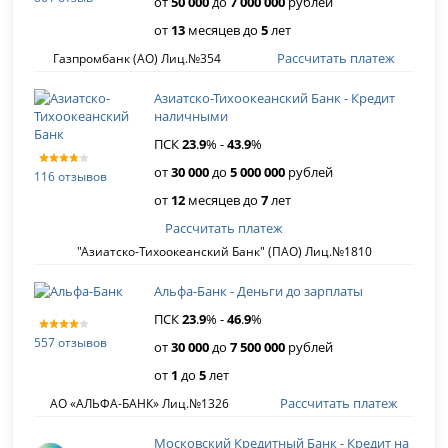
от
50 000
до
7 000 000
рублей
от
13
месяцев до
5
лет
Рассчитать платеж
Газпромбанк (АО) Лиц.№354
Азиатско-Тихоокеанский Банк - Кредит
наличными
ПСК
23
.
9
% -
43
.
9
%
от
30 000
до
5 000 000
рублей
116 отзывов
от
12
месяцев до
7
лет
Рассчитать платеж
"Азиатско-Тихоокеанский Банк" (ПАО) Лиц.№1810
Альфа-Банк - Деньги до зарплаты
ПСК
23
.
9
% -
46
.
9
%
557 отзывов
от
30 000
до
7 500 000
рублей
от
1
до
5
лет
Рассчитать платеж
АО «АЛЬФА-БАНК» Лиц.№1326
Московский Кредитный Банк - Кредит на