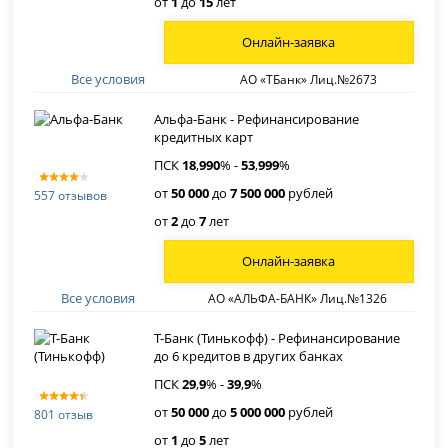
от
1
до
15
лет
Онлайн-заявка
Все условия
АО «ТБанк» Лиц.№2673
Альфа-Банк - Рефинансирование
кредитных карт
ПСК
18
,
990
% -
53
,
999
%
от
50 000
до
7 500 000
рублей
557 отзывов
от
2
до
7
лет
Онлайн-заявка
Все условия
АО «АЛЬФА-БАНК» Лиц.№1326
Т-Банк (Тинькофф) - Рефинансирование
до 6 кредитов в других банках
ПСК
29
,
9
% -
39
,
9
%
от
50 000
до
5 000 000
рублей
801 отзыв
от
1
до
5
лет