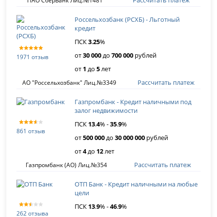
Рассчитать платеж
ПАО СберБанк Лиц.№1481
Россельхозбанк (РСХБ) - Льготный
кредит
ПСК
3
.
25
%
от
30 000
до
700 000
рублей
1971 отзыв
от
1
до
5
лет
Рассчитать платеж
АО "Россельхозбанк" Лиц.№3349
Газпромбанк - Кредит наличными под
залог недвижимости
ПСК
13
.
4
% -
35
.
9
%
861 отзыв
от
500 000
до
30 000 000
рублей
от
4
до
12
лет
Рассчитать платеж
Газпромбанк (АО) Лиц.№354
ОТП Банк - Кредит наличными на любые
цели
ПСК
13
.
9
% -
46
.
9
%
262 отзыва