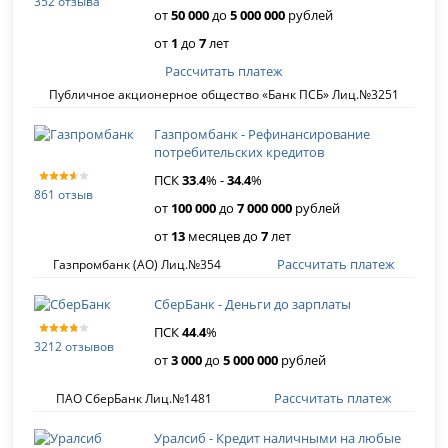
352 отзыва
от
50 000
до
5 000 000
рублей
от
1
до
7
лет
Рассчитать платеж
Публичное акционерное общество «Банк ПСБ» Лиц.№3251
Газпромбанк - Рефинансирование
потребительских кредитов
ПСК
33
.
4
% -
34
.
4
%
861 отзыв
от
100 000
до
7 000 000
рублей
от
13
месяцев до
7
лет
Рассчитать платеж
Газпромбанк (АО) Лиц.№354
СберБанк - Деньги до зарплаты
ПСК
44
.
4
%
3212 отзывов
от
3 000
до
5 000 000
рублей
Рассчитать платеж
ПАО СберБанк Лиц.№1481
Уралсиб - Кредит наличными на любые