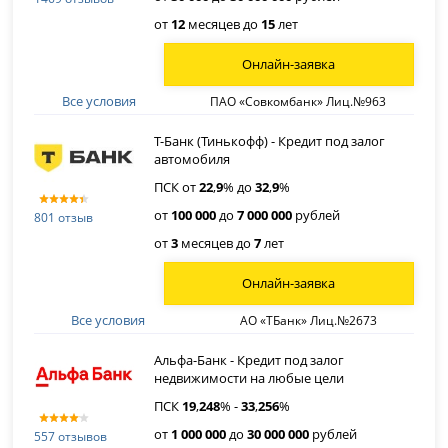
от
12
месяцев до
15
лет
Онлайн-заявка
Все условия
ПАО «Совкомбанк» Лиц.№963
Т-Банк (Тинькофф) - Кредит под залог
автомобиля
ПСК от
22
,
9
% до
32
,
9
%
от
100 000
до
7 000 000
рублей
801 отзыв
от
3
месяцев до
7
лет
Онлайн-заявка
Все условия
АО «ТБанк» Лиц.№2673
Альфа-Банк - Кредит под залог
недвижимости на любые цели
ПСК
19
,
248
% -
33
,
256
%
от
1 000 000
до
30 000 000
рублей
557 отзывов