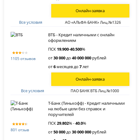
Онлайн-заявка
Все условия
АО «АЛЬФА-БАНК» Лиц.№1326
ВТБ - Кредит наличными с онлайн
оформлением
ПСК
19
,
900
-
40
,
500
%
от
30 000
до
40 000 000
рублей
1105 отзывов
от
6
месяцев до
7
лет
Онлайн-заявка
Все условия
ПАО БАНК ВТБ Лиц.№1000
Т-Банк (Тинькофф) - Кредит наличными
на любые цели без справок и
поручителей
ПСК
29
,
802
% -
40
,
0
%
801 отзыв
от
50 000
до
30 000 000
рублей