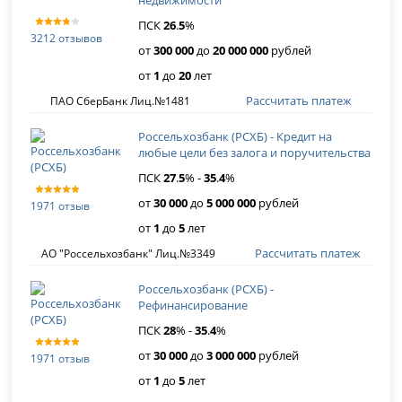
недвижимости
ПСК
26
.
5
%
3212 отзывов
от
300 000
до
20 000 000
рублей
от
1
до
20
лет
Рассчитать платеж
ПАО СберБанк Лиц.№1481
Россельхозбанк (РСХБ) - Кредит на
любые цели без залога и поручительства
ПСК
27
.
5
% -
35
.
4
%
от
30 000
до
5 000 000
рублей
1971 отзыв
от
1
до
5
лет
Рассчитать платеж
АО "Россельхозбанк" Лиц.№3349
Россельхозбанк (РСХБ) -
Рефинансирование
ПСК
28
% -
35
.
4
%
от
30 000
до
3 000 000
рублей
1971 отзыв
от
1
до
5
лет