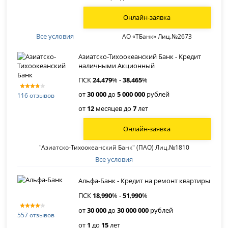
Онлайн-заявка
Все условия
АО «ТБанк» Лиц.№2673
Азиатско-Тихоокеанский Банк - Кредит
наличными Акционный
ПСК
24
,
479
% -
38
,
465
%
от
30 000
до
5 000 000
рублей
116 отзывов
от
12
месяцев до
7
лет
Онлайн-заявка
"Азиатско-Тихоокеанский Банк" (ПАО) Лиц.№1810
Все условия
Альфа-Банк - Кредит на ремонт квартиры
ПСК
18
,
990
% -
51
,
990
%
от
30 000
до
30 000 000
рублей
557 отзывов
от
1
до
15
лет