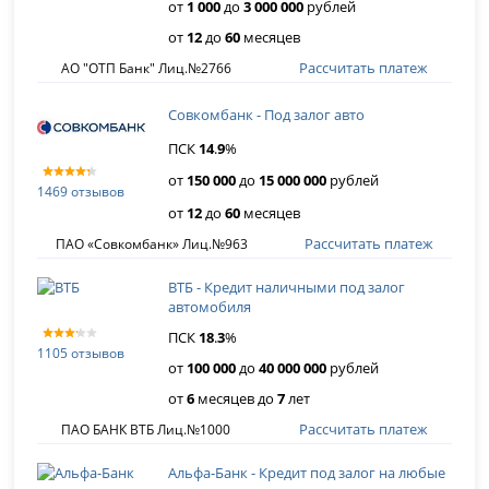
от
1 000
до
3 000 000
рублей
от
12
до
60
месяцев
Рассчитать платеж
АО "ОТП Банк" Лиц.№2766
Совкомбанк - Под залог авто
ПСК
14
.
9
%
от
150 000
до
15 000 000
рублей
1469 отзывов
от
12
до
60
месяцев
Рассчитать платеж
ПАО «Совкомбанк» Лиц.№963
ВТБ - Кредит наличными под залог
автомобиля
ПСК
18
.
3
%
1105 отзывов
от
100 000
до
40 000 000
рублей
от
6
месяцев до
7
лет
Рассчитать платеж
ПАО БАНК ВТБ Лиц.№1000
Альфа-Банк - Кредит под залог на любые