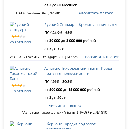
от
3
до
60
месяцев
Рассчитать платеж
ПАО СберБанк Лиц.№1481
Русский Стандарт - Кредиты наличными
ПСК
24
.
9
% -
65
%
от
30 000
до
3 000 000
рублей
250 отзывов
от
3
до
7
лет
Рассчитать платеж
АО "Банк Русский Стандарт" Лиц.№2289
Азиатско-Тихоокеанский Банк - Кредит
под залог недвижимости
ПСК
26
% -
30
.
3
%
от
500 000
до
15 000 000
рублей
116 отзывов
от
3
до
20
лет
Рассчитать платеж
"Азиатско-Тихоокеанский Банк" (ПАО) Лиц.№1810
СберБанк - Кредит под залог