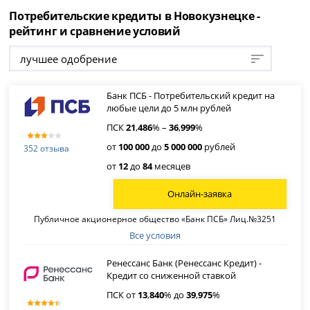
Потребительские кредиты в Новокузнецке -
рейтинг и сравнение условий
лучшее одобрение
Банк ПСБ - Потребительский кредит на
любые цели до 5 млн рублей
ПСК
21
,
486
% –
36
,
999
%
от
100 000
до
5 000 000
рублей
352 отзыва
от
12
до
84
месяцев
Онлайн-заявка
Публичное акционерное общество «Банк ПСБ» Лиц.№3251
Все условия
Ренессанс Банк (Ренессанс Кредит) -
Кредит со сниженной ставкой
ПСК от
13
,
840
% до
39
,
975
%