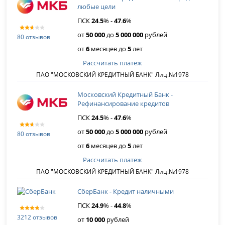
любые цели
ПСК
24
.
5
% -
47
.
6
%
от
50 000
до
5 000 000
рублей
80 отзывов
от
6
месяцев до
5
лет
Рассчитать платеж
ПАО "МОСКОВСКИЙ КРЕДИТНЫЙ БАНК" Лиц.№1978
Московский Кредитный Банк -
Рефинансирова­ние кредитов
ПСК
24
.
5
% -
47
.
6
%
от
50 000
до
5 000 000
рублей
80 отзывов
от
6
месяцев до
5
лет
Рассчитать платеж
ПАО "МОСКОВСКИЙ КРЕДИТНЫЙ БАНК" Лиц.№1978
СберБанк - Кредит наличными
ПСК
24
.
9
% -
44
.
8
%
3212 отзывов
от
10 000
рублей