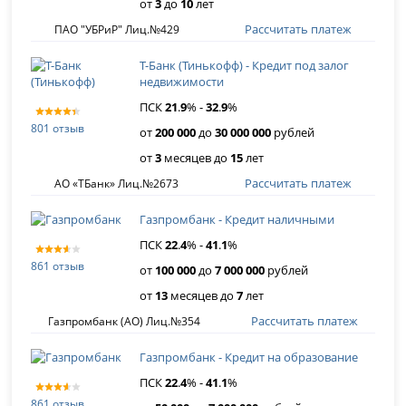
от
3
до
10
лет
Рассчитать платеж
ПАО "УБРиР" Лиц.№429
Т-Банк (Тинькофф) - Кредит под залог
недвижимости
ПСК
21
.
9
% -
32
.
9
%
801 отзыв
от
200 000
до
30 000 000
рублей
от
3
месяцев до
15
лет
Рассчитать платеж
АО «ТБанк» Лиц.№2673
Газпромбанк - Кредит наличными
ПСК
22
.
4
% -
41
.
1
%
861 отзыв
от
100 000
до
7 000 000
рублей
от
13
месяцев до
7
лет
Рассчитать платеж
Газпромбанк (АО) Лиц.№354
Газпромбанк - Кредит на образование
ПСК
22
.
4
% -
41
.
1
%
861 отзыв