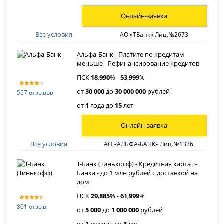
Онлайн-заявка
Все условия
АО «ТБанк» Лиц.№2673
Альфа-Банк - Платите по кредитам
меньше - Рефинансирование кредитов
ПСК
18
,
990
% -
53
,
999
%
от
30 000
до
30 000 000
рублей
557 отзывов
от
1
года до
15
лет
Онлайн-заявка
Все условия
АО «АЛЬФА-БАНК» Лиц.№1326
Т-Банк (Тинькофф) - Кредитная карта Т-
Банка - до 1 млн рублей с доставкой на
дом
ПСК
29
,
885
% -
61
,
999
%
801 отзыв
от
5 000
до
1 000 000
рублей