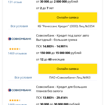
от
30 000
до
2 000 000
рублей
131 отзыв
от
2
до
7
лет
Онлайн-заявка
Все условия
КБ "Ренессанс Кредит" (ООО) Лиц.№3354
Совкомбанк - Кредит под залог авто
Выгодный - большая сумма
ПСК
14
,
883
% -
14
,
901
%
от
150 000
до
15 000 000
рублей
1469 отзывов
от
12
до
60
месяцев
Онлайн-заявка
Все условия
ПАО «Совкомбанк» Лиц.№963
Совкомбанк - Кредит для больших
планов без залога
ПСК
13
,
883
% -
29
,
414
%
от
30 000
до
30 000 000
рублей
1469 отзывов