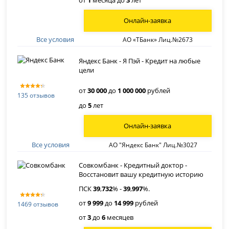
от
1
месяца до
3
лет
Онлайн-заявка
Все условия
АО «ТБанк» Лиц.№2673
Яндекс Банк - Я Пэй - Кредит на любые
цели
от
30 000
до
1 000 000
рублей
135 отзывов
до
5
лет
Онлайн-заявка
Все условия
АО "Яндекс Банк" Лиц.№3027
Совкомбанк - Кредитный доктор -
Восстановит вашу кредитную историю
ПСК
39
,
732
% -
39
,
997
%.
от
9 999
до
14 999
рублей
1469 отзывов
от
3
до
6
месяцев