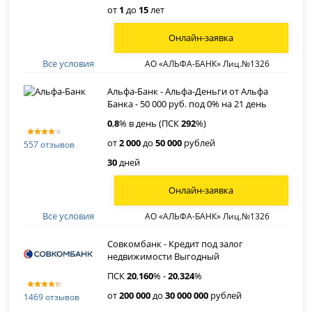
от
1
до
15
лет
Онлайн-заявка
Все условия
АО «АЛЬФА-БАНК» Лиц.№1326
Альфа-Банк - Альфа-Деньги от Альфа
Банка - 50 000 руб. под 0% на 21 день
0
,
8
% в день (ПСК
292
%)
от
2 000
до
50 000
рублей
557 отзывов
30
дней
Онлайн-заявка
Все условия
АО «АЛЬФА-БАНК» Лиц.№1326
Совкомбанк - Кредит под залог
недвижимости Выгодный
ПСК
20
,
160
% -
20
,
324
%
от
200 000
до
30 000 000
рублей
1469 отзывов