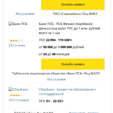
Онлайн-заявка
Все условия
ПАО «Совкомбанк» Лиц.№963
Банк ПСБ - ПСБ Финанс (КарМани) -
Деньги под залог ПТС до 1 млн. рублей
всего за 1 час
ПСК
22
,
994
-
119
.
326
%
352 отзыва
от
50 000
до
1 000 000
рублей
от
24
до
48
месяцев
Онлайн-заявка
Публичное акционерное общество «Банк ПСБ» Лиц.№3251
Все условия
СберБанк - Кредит на образование с
господдержкой
3212 отзывов
ПСК
3
% -
22
.
22
%