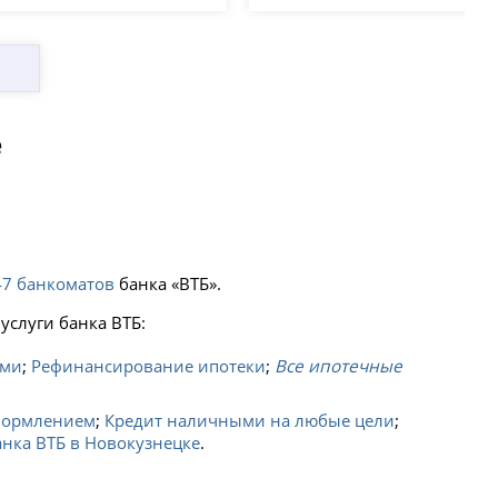
е
47 банкоматов
банка «ВТБ».
услуги банка ВТБ:
ьми
;
Рефинансирование ипотеки
;
Все ипотечные
формлением
;
Кредит наличными на любые цели
;
нка ВТБ в Новокузнецке
.