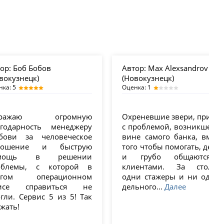
ор:
Боб Бобов
Автор:
Max Alexsandrov
вокузнецк)
(Новокузнецк)
нка: 5
Оценка: 1
ыражаю огромную
Охреневшие звери, пришл
агодарность менеджеру
с проблемой, возникшей п
бови за человеческое
вине самого банка, вмест
ношение и быструю
того чтобы помогать, дерзя
омощь в решении
и грубо общаются 
облемы, с которой в
клиентами. За столам
угом операционном
одни стажеры и ни одног
исе справиться не
дельного...
Далее
гли. Сервис 5 из 5! Так
жать!