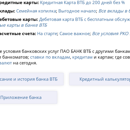
редитные карты:
Кредитная Карта ВТБ до 200 дней без %
клады:
Семейная копилка
;
Выгодное начало
;
Все вклады в 
ебетовые карты:
Дебетовая карта ВТБ с бесплатным обслу
ые карты в банке ВТБ
асчетные счета:
На старте
;
Самое важное
;
Все условия РКО 
е условия банковских услуг ПАО БАНК ВТБ с другими банка
и банкоматов;
ставки по вкладам
,
кредитам
и картам; где со
валют
на сегодня.
сание и история банка ВТБ
Кредитный калькулято
Приложение банка