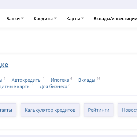
Банки
Кредиты
Карты
Вклады/инвестици
цке
1
1
6
16
ы
Автокредиты
Ипотека
Вклады
1
8
дитные карты
Для бизнеса
такты
Калькулятор кредитов
Рейтинги
Новос