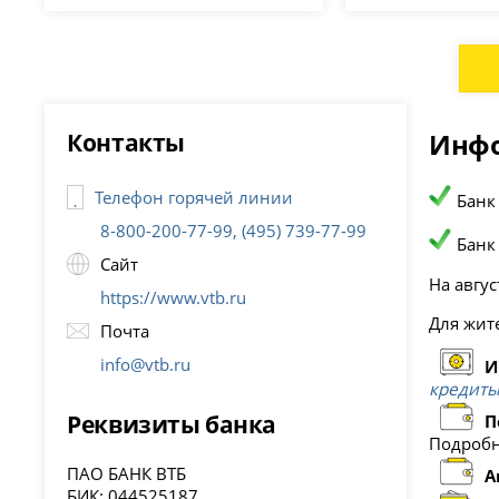
Контакты
Инфо
Телефон горячей линии
Банк
8-800-200-77-99, (495) 739-77-99
Банк
Сайт
На авгус
https://www.vtb.ru
Для жит
Почта
info@vtb.ru
И
кредиты
Реквизиты банка
П
Подробн
ПАО БАНК ВТБ
А
БИК: 044525187