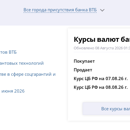
0; сб с 09:00 до 17:00;
Все города присутствия банка ВТБ
 сб с 10:00 до 15:00;
:00; пт с 09:00 до 17:00;
Курсы валют ба
до 19:00;
Обновлено 08 Августа 2026 01:
19:00; сб с 10:00 до 15:00;
нтов ВТБ
Покупает
;
вантовых технологий
Продает
ве в сфере соцгарантий и
Курс ЦБ РФ на 07.08.26 г.
Курс ЦБ РФ на 08.08.26 г.
8 июня 2026
Все курсы ва