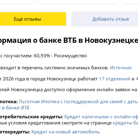
Ещё отзывы
Добавить отзыв
рмация о банке ВТБ в Новокузнецк
 с госучастием: 60,93% - Росимущество
 входит в перечень системно значимых банков.
Источник
т 2026 года в городе Новокузнецк работает
17 отделений
и
елей Новокузнецка доступно оформление онлайн заявки на 
потека:
Льготная Ипотека с господдержкой для семей с дет
 в банке ВТБ
отребительские кредиты:
Кредит наличными с онлайн о
ые условия кредитования смотрите на странице
кредиты ба
втокредиты:
Кредит на новый автомобиль