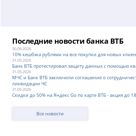
г. Новокузнецк, улица Косыгина, 53
; вт - пт с 09:00 до 18:0
г. Новокузнецк, улица Ленина, 43
; пн - пт с 09:00 до 19:00;
г. Новокузнецк, улица Новосёлов, 51
; пн - чт с 09:00 до 18
Последние новости банка ВТБ
г. Новокузнецк, улица Орджоникидзе, 29
; пн - пт с 09:00 
30.06.2026
г. Новокузнецк, улица Павловского, 27
; пн - пт с 09:00 до 
10% кешбэка рублями на все покупки для новых клие
31.05.2026
г. Новокузнецк, улица Тольятти, 42
; пн - пт с 09:00 до 18:00
Банк ВТБ протестировал защиту данных с помощью к
31.05.2026
г. Новокузнецк, улица Тореза, 42
; пн - пт с 09:00 до 18:00;
МЧС и Банк ВТБ заключили соглашение о сотрудничест
ликвидации ЧС
31.05.2026
Скидки до 50% на Яндекс Go по карте ВТБ - акция до 1
Все новости