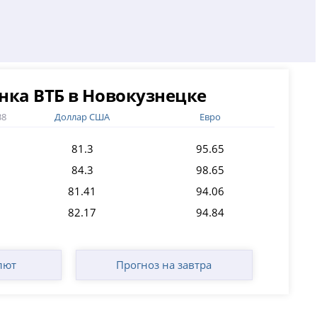
нка ВТБ в Новокузнецке
38
Доллар США
Евро
81.3
95.65
84.3
98.65
81.41
94.06
82.17
94.84
лют
Прогноз на завтра