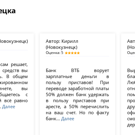
ецка
Новокузнецк)
Автор:
Кирилл
Авт
(Новокузнецк)
(Но
Оценка: 5
Оце
сам решает,
 средств вы
Банк ВТБ ворует
В
ть. В общем
зарплатные деньги в
бл
ированном
пользу приставов! При
Лю
инете, вы
переводе заработной платы
от
бщаетесь с
50% должен банк удержать
п
й всё равно
в пользу приставов при
пр
.
Далее
аресте, а 50% перечислить
др
на ваш счет. Но по факту
оф
банк...
Далее
смо
дер