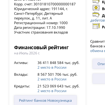
К
Корр. счет: 30101810700000000187
Юридический адрес: 191144, г.
В
Санкт-Петербург, Дегтярный
Д
переулок, д. 11, лит. А
дебетов
Регистрационный номер: 1000
Р
Дата регистрации: 17.10.1990
Участник страхования вкладов
Сравнит
банков 
Финансовый рейтинг
обмена 
на Июль 2026 г.
Активы:
36 411 848 584 тыс. руб.
Опи
2 место в России
Вклады:
8 567 501 706 тыс. руб.
2 место в России
Кредиты:
21 523 069 643 тыс. руб.
2 место в России
Рейтинг банков Новокузнецка