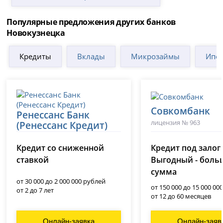
Популярные предложения других банков
Новокузнецка
Кредиты
Вклады
Микрозаймы
Ипот
Совкомбанк
Ренессанс Банк
лицензия № 963
(Ренессанс Кредит)
лицензия № 3354
Кредит со сниженной
Кредит под залог
ставкой
Выгодный - боль
сумма
от 30 000 до 2 000 000 рублей
от 150 000 до 15 000 00
от 2 до 7 лет
от 12 до 60 месяцев
Онлайн-заявка
Онлайн-заяв