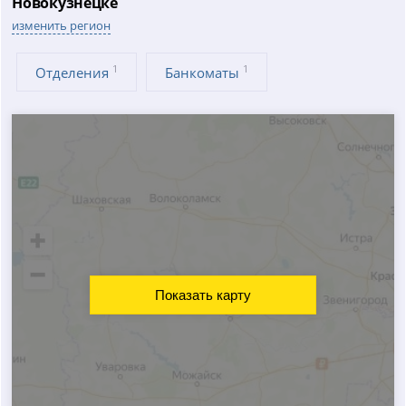
Новокузнецке
изменить регион
1
1
Отделения
Банкоматы
Показать карту