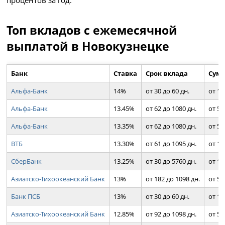
процентов за год.
Топ вкладов с ежемесячной
выплатой в Новокузнецке
Банк
Ставка
Срок вклада
Сумм
Альфа-Банк
14%
от 30 до 60 дн.
от 1 
Альфа-Банк
13.45%
от 62 до 1080 дн.
от 50
Альфа-Банк
13.35%
от 62 до 1080 дн.
от 50
ВТБ
13.30%
от 61 до 1095 дн.
от 10
СберБанк
13.25%
от 30 до 5760 дн.
от 10
Азиатско-Тихоокеанский Банк
13%
от 182 до 1098 дн.
от 50
Банк ПСБ
13%
от 30 до 60 дн.
от 1 
Азиатско-Тихоокеанский Банк
12.85%
от 92 до 1098 дн.
от 50