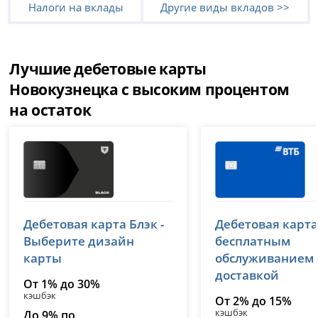
Налоги на вклады
Другие виды вкладов >>
Лучшие дебетовые карты
Новокузнецка с высоким процентом
на остаток
Т-Банк (Тинькофф)
ВТБ
Дебетовая карта Блэк -
Дебетовая карта
лицензия № 2673
лицензия № 1000
Выберите дизайн
бесплатным
карты
обслуживанием
доставкой
От 1% до 30%
кэшбэк
От 2% до 15%
кэшбэк
До 9% по