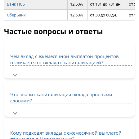
Банк ПСБ
12.50%
от 181 до 731 дн.
от 50
СберБанк
12.50%
от 30 до 60 дн.
от 1 
Частые вопросы и ответы
Чем вклад с ежемесячной выплатой процентов
отличается от вклада с капитализацией?
Что значит капитализация вклада простыми
словами?
Кому подходят вклады с ежемесячной выплатой
процентов в Новокузнецке?