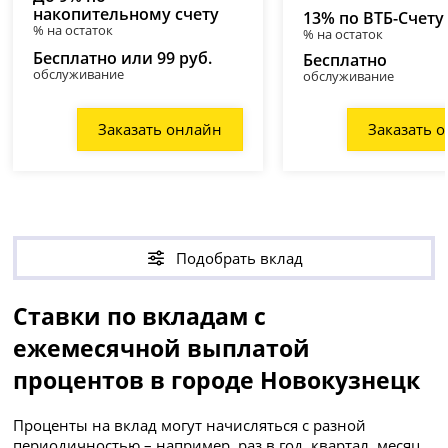
накопительному счету
13% по ВТБ-Счету
% на остаток
% на остаток
Бесплатно или 99 руб.
Бесплатно
обслуживание
обслуживание
Заказать онлайн
Заказать 
Подобрать вклад
Ставки по вкладам с
ежемесячной выплатой
процентов в городе Новокузнецк
Проценты на вклад могут начисляться с разной
периодичностью – например, раз в год, квартал, месяц.