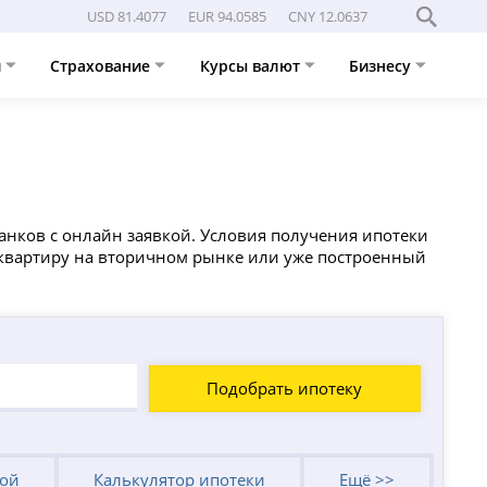
USD 81.4077
EUR 94.0585
CNY 12.0637
и
Страхование
Курсы валют
Бизнесу
анков с онлайн заявкой. Условия получения ипотеки
ь квартиру на вторичном рынке или уже построенный
Подобрать ипотеку
кой
Калькулятор ипотеки
Ещё >>