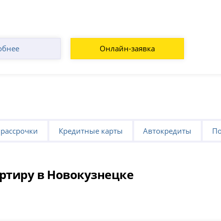
обнее
Онлайн-заявка
 рассрочки
Кредитные карты
Автокредиты
По
ртиру в Новокузнецке