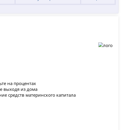
ьте на процентах
не выходя из дома
ние средств материнского капитала