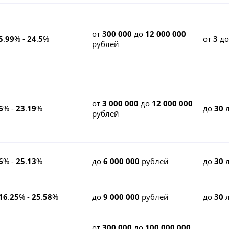
от
300 000
до
12 000 000
5
.
99
% -
24
.
5
%
от
3
д
рублей
от
3 000 000
до
12 000 000
6
% -
23
.
19
%
до
30
л
рублей
6
% -
25
.
13
%
до
6 000 000
рублей
до
30
л
16
.
25
% -
25
.
58
%
до
9 000 000
рублей
до
30
л
от
300 000
до
100 000 000