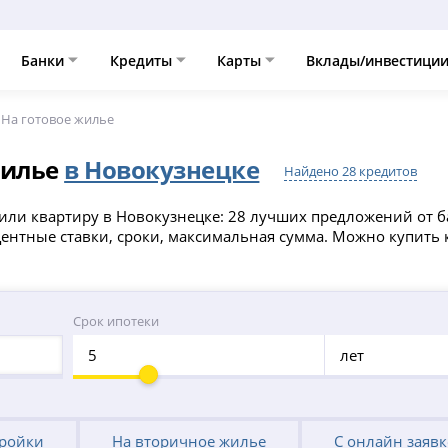
Банки
Кредиты
Карты
Вклады/инвестици
На готовое жилье
жилье
в Новокузнецке
Найдено 28 кредитов
или квартиру в Новокузнецке: 28 лучших предложений от б
оцентные ставки, сроки, максимальная сумма. Можно купит
Срок ипотеки
лет
тройки
На вторичное жилье
С онлайн заяв