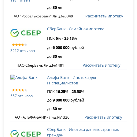
1971 отзыв
до
30
лет
Рассчитать ипотеку
АО "Россельхозбанк" Лиц.№3349
СберБанк - Семейная ипотека
ПСК
6
% -
25
.
13
%
до
6 000 000
рублей
3212 отзывов
до
30
лет
Рассчитать ипотеку
ПАО СберБанк Лиц.№1481
Альфа-Банк - Ипотека для
IT‑специалистов
ПСК
16
.
25
% -
25
.
58
%
557 отзывов
до
9 000 000
рублей
до
30
лет
Рассчитать ипотеку
АО «АЛЬФА-БАНК» Лиц.№1326
СберБанк - Ипотека для иностранных
граждан