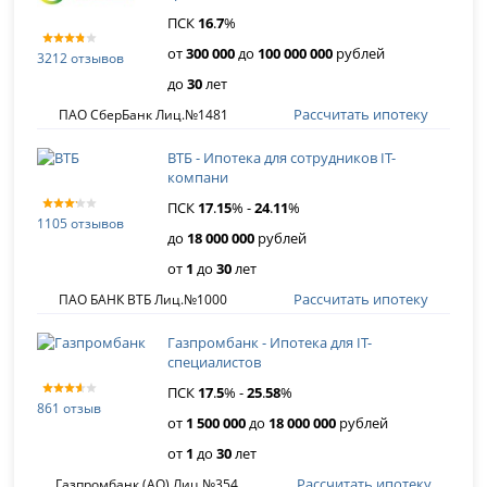
ПСК
16
.
7
%
от
300 000
до
100 000 000
рублей
3212 отзывов
до
30
лет
Рассчитать ипотеку
ПАО СберБанк Лиц.№1481
ВТБ - Ипотека для сотрудников IT-
компани
ПСК
17
.
15
% -
24
.
11
%
1105 отзывов
до
18 000 000
рублей
от
1
до
30
лет
Рассчитать ипотеку
ПАО БАНК ВТБ Лиц.№1000
Газпромбанк - Ипотека для IT-
специалистов
ПСК
17
.
5
% -
25
.
58
%
861 отзыв
от
1 500 000
до
18 000 000
рублей
от
1
до
30
лет
Рассчитать ипотеку
Газпромбанк (АО) Лиц.№354