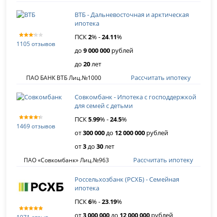
ВТБ - Дальневосточная и арктическая
ипотека
ПСК
2
% -
24
.
11
%
1105 отзывов
до
9 000 000
рублей
до
20
лет
Рассчитать ипотеку
ПАО БАНК ВТБ Лиц.№1000
Совкомбанк - Ипотека с господдержкой
для семей с детьми
ПСК
5
.
99
% -
24
.
5
%
1469 отзывов
от
300 000
до
12 000 000
рублей
от
3
до
30
лет
Рассчитать ипотеку
ПАО «Совкомбанк» Лиц.№963
Россельхозбанк (РСХБ) - Семейная
ипотека
ПСК
6
% -
23
.
19
%
от
3 000 000
до
12 000 000
рублей