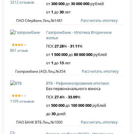
3212 отзывов
от
300 000
до
30 000 000
рублей
от
1
до
30
лет
Рассчитать ипотеку
ПАО СберБанк Лиц.№1481
Газпромбанк - Ипотека Вторичное
жилье
ПСК
27
.
28
% -
31
.
11
%
861 отзыв
от
1 500 000
до
80 000 000
рублей
от
1
до
13
лет
Рассчитать ипотеку
Газпромбанк (АО) Лиц.№354
ВТБ - Рефинансирование ипотеки
Без первоначального взноса
ПСК
27
.
4
% -
33
.
09
%
1105 отзывов
от
500 000
до
100 000 000
рублей
до
30
дней
Рассчитать ипотеку
ПАО БАНК ВТБ Лиц.№1000