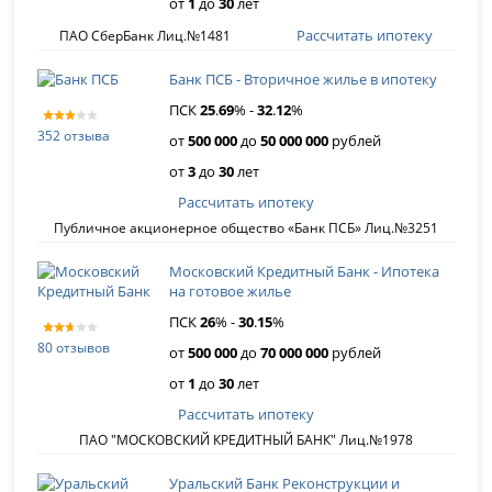
от
1
до
30
лет
Рассчитать ипотеку
ПАО СберБанк Лиц.№1481
Банк ПСБ - Вторичное жилье в ипотеку
ПСК
25
.
69
% -
32
.
12
%
352 отзыва
от
500 000
до
50 000 000
рублей
от
3
до
30
лет
Рассчитать ипотеку
Публичное акционерное общество «Банк ПСБ» Лиц.№3251
Московский Кредитный Банк - Ипотека
на готовое жилье
ПСК
26
% -
30
.
15
%
80 отзывов
от
500 000
до
70 000 000
рублей
от
1
до
30
лет
Рассчитать ипотеку
ПАО "МОСКОВСКИЙ КРЕДИТНЫЙ БАНК" Лиц.№1978
Уральский Банк Реконструкции и