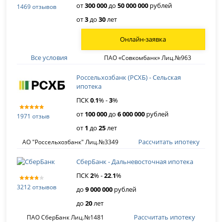
от
300 000
до
50 000 000
рублей
1469 отзывов
от
3
до
30
лет
Онлайн-заявка
Все условия
ПАО «Совкомбанк» Лиц.№963
Россельхозбанк (РСХБ) - Сельская
ипотека
ПСК
0
.
1
% -
3
%
от
100 000
до
6 000 000
рублей
1971 отзыв
от
1
до
25
лет
Рассчитать ипотеку
АО "Россельхозбанк" Лиц.№3349
СберБанк - Дальневосточная ипотека
ПСК
2
% -
22
.
1
%
3212 отзывов
до
9 000 000
рублей
до
20
лет
Рассчитать ипотеку
ПАО СберБанк Лиц.№1481