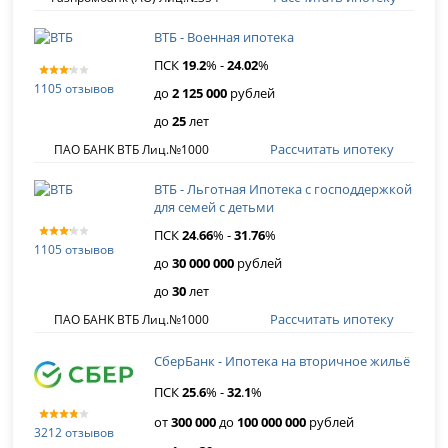
ВТБ - Военная ипотека
ПСК
19
.
2
% -
24
.
02
%
1105 отзывов
до
2 125 000
рублей
до
25
лет
Рассчитать ипотеку
ПАО БАНК ВТБ Лиц.№1000
ВТБ - Льготная Ипотека с господдержкой
для семей с детьми
ПСК
24
.
66
% -
31
.
76
%
1105 отзывов
до
30 000 000
рублей
до
30
лет
Рассчитать ипотеку
ПАО БАНК ВТБ Лиц.№1000
СберБанк - Ипотека на вторичное жильё
ПСК
25
.
6
% -
32
.
1
%
от
300 000
до
100 000 000
рублей
3212 отзывов