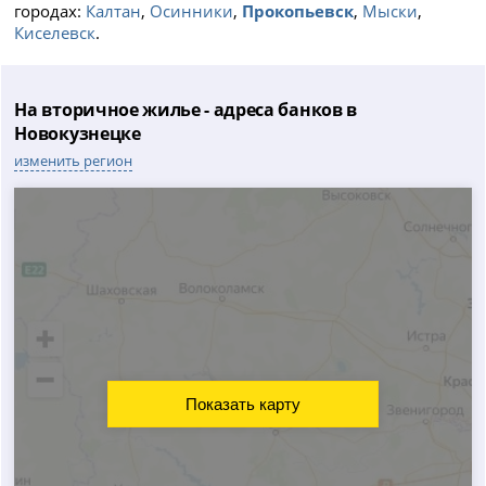
городах:
Калтан
,
Осинники
,
Прокопьевск
,
Мыски
,
Киселевск
.
На вторичное жилье - адреса банков в
Новокузнецке
изменить регион
Показать карту