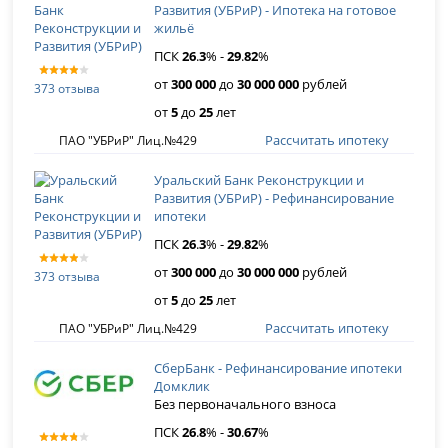
Развития (УБРиР) - Ипотека на готовое
жильё
ПСК
26
.
3
% -
29
.
82
%
от
300 000
до
30 000 000
рублей
373 отзыва
от
5
до
25
лет
Рассчитать ипотеку
ПАО "УБРиР" Лиц.№429
Уральский Банк Реконструкции и
Развития (УБРиР) - Рефинансирование
ипотеки
ПСК
26
.
3
% -
29
.
82
%
от
300 000
до
30 000 000
рублей
373 отзыва
от
5
до
25
лет
Рассчитать ипотеку
ПАО "УБРиР" Лиц.№429
СберБанк - Рефинансирование ипотеки
Домклик
Без первоначального взноса
ПСК
26
.
8
% -
30
.
67
%