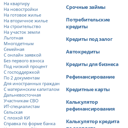
На квартиру
Срочные займы
На новостройки
На готовое жилье
Потребительские
На вторичное жилье
кредиты
На строительство
На участок земли
Льготная
Кредиты под залог
Многодетным
Семейная
Автокредиты
С онлайн заявкой
Без первого взноса
Кредиты для бизнеса
Под низкий процент
С господдержкой
Рефинансирование
По 2 документам
Для иностранных граждан
Кредитные карты
С материнским капиталом
Дальневосточная
Участникам СВО
Калькулятор
ИТ-специалистам
рефинансирования
Сельская
С плохой КИ
Калькулятор кредита
Справка по форме банка
по зарплате