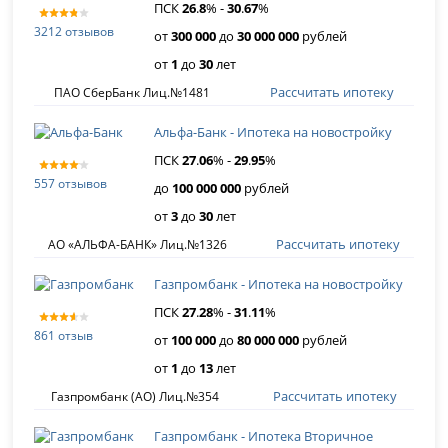
ПСК
26
.
8
% -
30
.
67
%
3212 отзывов
от
300 000
до
30 000 000
рублей
от
1
до
30
лет
Рассчитать ипотеку
ПАО СберБанк Лиц.№1481
Альфа-Банк - Ипотека на новостройку
ПСК
27
.
06
% -
29
.
95
%
557 отзывов
до
100 000 000
рублей
от
3
до
30
лет
Рассчитать ипотеку
АО «АЛЬФА-БАНК» Лиц.№1326
Газпромбанк - Ипотека на новостройку
ПСК
27
.
28
% -
31
.
11
%
861 отзыв
от
100 000
до
80 000 000
рублей
от
1
до
13
лет
Рассчитать ипотеку
Газпромбанк (АО) Лиц.№354
Газпромбанк - Ипотека Вторичное