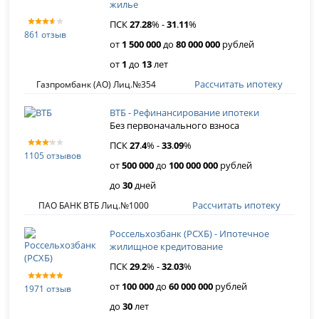
жилье
ПСК
27
.
28
% -
31
.
11
%
861 отзыв
от
1 500 000
до
80 000 000
рублей
от
1
до
13
лет
Рассчитать ипотеку
Газпромбанк (АО) Лиц.№354
ВТБ - Рефинансирование ипотеки
Без первоначального взноса
ПСК
27
.
4
% -
33
.
09
%
1105 отзывов
от
500 000
до
100 000 000
рублей
до
30
дней
Рассчитать ипотеку
ПАО БАНК ВТБ Лиц.№1000
Россельхозбанк (РСХБ) - Ипотечное
жилищное кредитование
ПСК
29
.
2
% -
32
.
03
%
от
100 000
до
60 000 000
рублей
1971 отзыв
до
30
лет