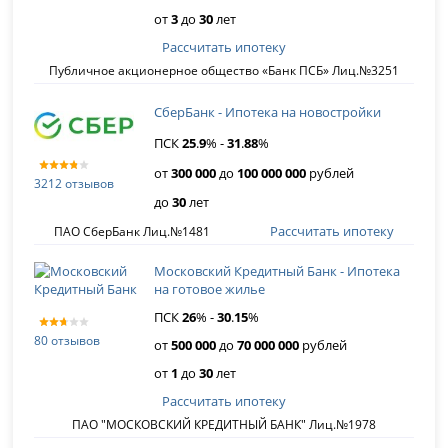
от
3
до
30
лет
Рассчитать ипотеку
Публичное акционерное общество «Банк ПСБ» Лиц.№3251
СберБанк - Ипотека на новостройки
ПСК
25
.
9
% -
31
.
88
%
от
300 000
до
100 000 000
рублей
3212 отзывов
до
30
лет
Рассчитать ипотеку
ПАО СберБанк Лиц.№1481
Московский Кредитный Банк - Ипотека
на готовое жилье
ПСК
26
% -
30
.
15
%
80 отзывов
от
500 000
до
70 000 000
рублей
от
1
до
30
лет
Рассчитать ипотеку
ПАО "МОСКОВСКИЙ КРЕДИТНЫЙ БАНК" Лиц.№1978