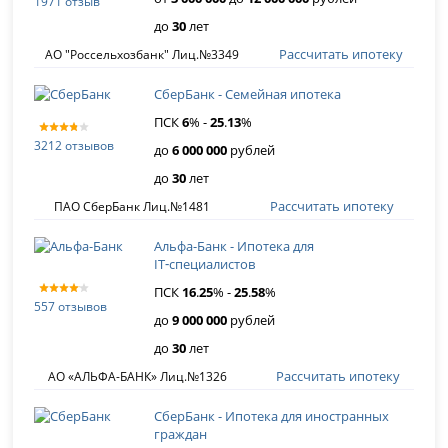
1971 отзыв
до
30
лет
Рассчитать ипотеку
АО "Россельхозбанк" Лиц.№3349
СберБанк - Семейная ипотека
ПСК
6
% -
25
.
13
%
3212 отзывов
до
6 000 000
рублей
до
30
лет
Рассчитать ипотеку
ПАО СберБанк Лиц.№1481
Альфа-Банк - Ипотека для
IT‑специалистов
ПСК
16
.
25
% -
25
.
58
%
557 отзывов
до
9 000 000
рублей
до
30
лет
Рассчитать ипотеку
АО «АЛЬФА-БАНК» Лиц.№1326
СберБанк - Ипотека для иностранных
граждан