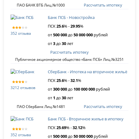
Рассчитать ипотеку
ПАО БАНК ВТБ Лиц.№1000
Банк ПСБ - Новостройка
ПСК
25
.
6
% -
29
.
95
%
352 отзыва
от
500 000
до
50 000 000
рублей
от
3
до
30
лет
Рассчитать ипотеку
Публичное акционерное общество «Банк ПСБ» Лиц.№3251
СберБанк - Ипотека на вторичное жильё
ПСК
25
.
6
% -
32
.
1
%
3212 отзывов
от
300 000
до
100 000 000
рублей
от
1
до
30
лет
Рассчитать ипотеку
ПАО СберБанк Лиц.№1481
Банк ПСБ - Вторичное жилье в ипотеку
ПСК
25
.
69
% -
32
.
12
%
352 отзыва
от
500 000
до
50 000 000
рублей