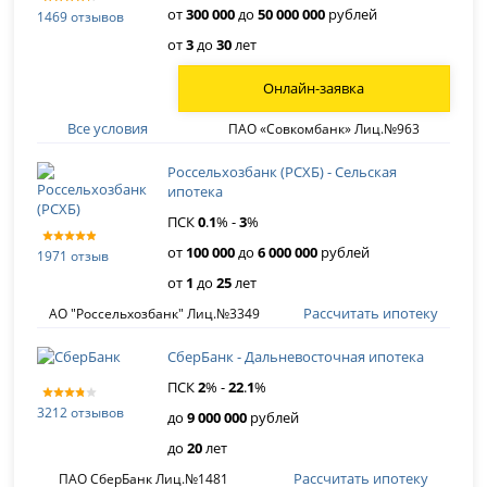
от
300 000
до
50 000 000
рублей
1469 отзывов
от
3
до
30
лет
Онлайн-заявка
Все условия
ПАО «Совкомбанк» Лиц.№963
Россельхозбанк (РСХБ) - Сельская
ипотека
ПСК
0
.
1
% -
3
%
от
100 000
до
6 000 000
рублей
1971 отзыв
от
1
до
25
лет
Рассчитать ипотеку
АО "Россельхозбанк" Лиц.№3349
СберБанк - Дальневосточная ипотека
ПСК
2
% -
22
.
1
%
3212 отзывов
до
9 000 000
рублей
до
20
лет
Рассчитать ипотеку
ПАО СберБанк Лиц.№1481