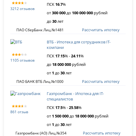
ПСК
16
.
7
%
3212 отзывов
от
300 000
до
100 000 000
рублей
до
30
лет
Рассчитать ипотеку
ПАО СберБанк Лиц.№1481
ВТБ - Ипотека для сотрудников IT-
компани
ПСК
17
.
15
% -
24
.
11
%
1105 отзывов
до
18 000 000
рублей
от
1
до
30
лет
Рассчитать ипотеку
ПАО БАНК ВТБ Лиц.№1000
Газпромбанк - Ипотека для IT-
специалистов
ПСК
17
.
5
% -
25
.
58
%
861 отзыв
от
1 500 000
до
18 000 000
рублей
от
1
до
30
лет
Рассчитать ипотеку
Газпромбанк (АО) Лиц.№354