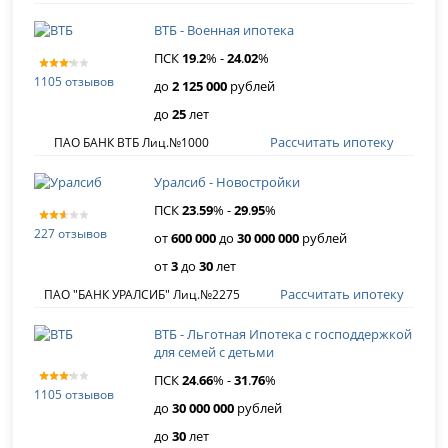
ВТБ - Военная ипотека
ПСК
19
.
2
% -
24
.
02
%
1105 отзывов
до
2 125 000
рублей
до
25
лет
Рассчитать ипотеку
ПАО БАНК ВТБ Лиц.№1000
Уралсиб - Новостройки
ПСК
23
.
59
% -
29
.
95
%
227 отзывов
от
600 000
до
30 000 000
рублей
от
3
до
30
лет
Рассчитать ипотеку
ПАО "БАНК УРАЛСИБ" Лиц.№2275
ВТБ - Льготная Ипотека с господдержкой
для семей с детьми
ПСК
24
.
66
% -
31
.
76
%
1105 отзывов
до
30 000 000
рублей
до
30
лет