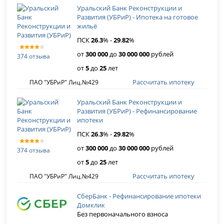
Уральский Банк Реконструкции и
Развития (УБРиР) - Ипотека на готовое
жильё
ПСК
26
.
3
% -
29
.
82
%
от
300 000
до
30 000 000
рублей
374 отзыва
от
5
до
25
лет
Рассчитать ипотеку
ПАО "УБРиР" Лиц.№429
Уральский Банк Реконструкции и
Развития (УБРиР) - Рефинансирование
ипотеки
ПСК
26
.
3
% -
29
.
82
%
от
300 000
до
30 000 000
рублей
374 отзыва
от
5
до
25
лет
Рассчитать ипотеку
ПАО "УБРиР" Лиц.№429
СберБанк - Рефинансирование ипотеки
Домклик
Без первоначального взноса