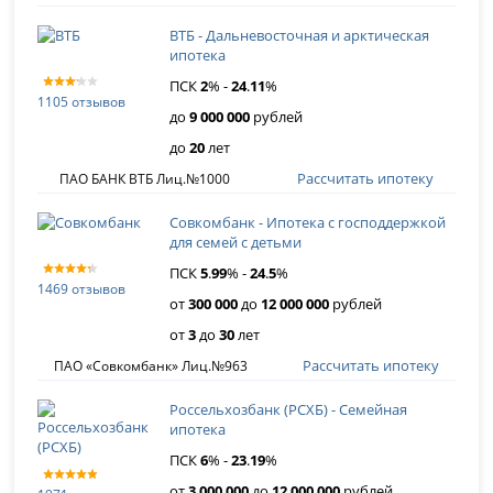
ВТБ - Дальневосточная и арктическая
ипотека
ПСК
2
% -
24
.
11
%
1105 отзывов
до
9 000 000
рублей
до
20
лет
Рассчитать ипотеку
ПАО БАНК ВТБ Лиц.№1000
Совкомбанк - Ипотека с господдержкой
для семей с детьми
ПСК
5
.
99
% -
24
.
5
%
1469 отзывов
от
300 000
до
12 000 000
рублей
от
3
до
30
лет
Рассчитать ипотеку
ПАО «Совкомбанк» Лиц.№963
Россельхозбанк (РСХБ) - Семейная
ипотека
ПСК
6
% -
23
.
19
%
от
3 000 000
до
12 000 000
рублей