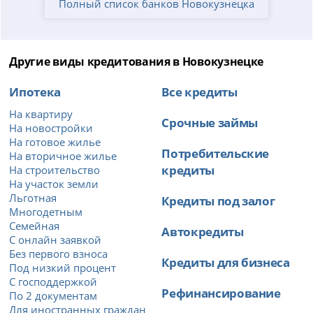
Полный список банков Новокузнецка
Другие виды кредитования в Новокузнецке
Ипотека
Все кредиты
На квартиру
Срочные займы
На новостройки
На готовое жилье
Потребительские
На вторичное жилье
кредиты
На строительство
На участок земли
Льготная
Кредиты под залог
Многодетным
Семейная
Автокредиты
С онлайн заявкой
Без первого взноса
Кредиты для бизнеса
Под низкий процент
С господдержкой
Рефинансирование
По 2 документам
Для иностранных граждан