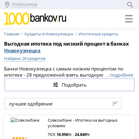
Новокузнецк
Главная
Кредиты в Новокузнецке
Ипотечные кредиты
Выгодная ипотека под низкий процент в банках
Новокузнецка
Найдено 28 кредитов
Банки Новокузнецка с самым низким процентом по
ипотеке - 28 предложений взять выгодную ипотеку в
...подробнее
банках Новокузнецка на вторичное жилье или
Подобрать
новостройку. Выгодные условия и низкий процент по
ипотеке в банках Новокузнецка в 2026 году.
лучшее одобрение
Совкомбанк - Ипотека на выгодных
условиях
ПСК
16
,
956
% -
24
,
849
%