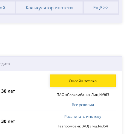
кой
Калькулятор ипотеки
Ещё >>
едита
Онлайн-заявка
о
30
лет
ПАО «Совкомбанк» Лиц.№963
Все условия
Рассчитать ипотеку
о
30
лет
Газпромбанк (АО) Лиц.№354