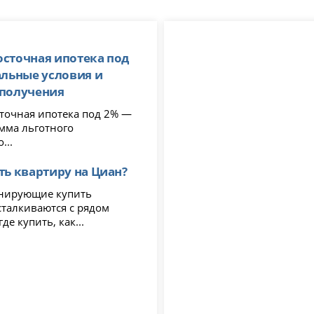
сточная ипотека под
альные условия и
 получения
очная ипотека под 2% —
амма льготного
...
ть квартиру на Циан?
нирующие купить
сталкиваются с рядом
де купить, как...