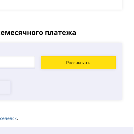
жемесячного платежа
Рассчитать
селевск
.