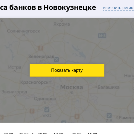
са банков в Новокузнецке
изменить регио
Показать карту