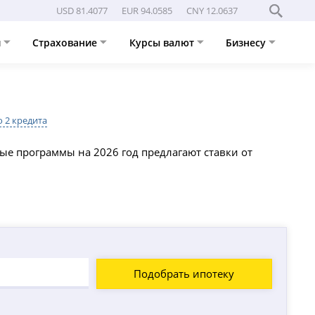
USD 81.4077
EUR 94.0585
CNY 12.0637
и
Страхование
Курсы валют
Бизнесу
 2 кредита
ые программы на 2026 год предлагают ставки от
Подобрать ипотеку