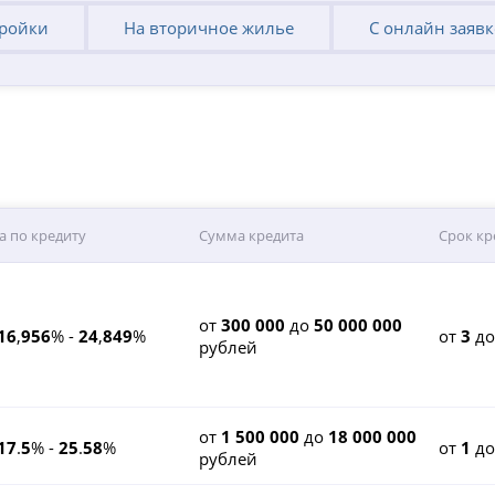
тройки
На вторичное жилье
С онлайн заяв
а по кредиту
Сумма кредита
Срок кр
от
300 000
до
50 000 000
16
,
956
% -
24
,
849
%
от
3
д
рублей
от
1 500 000
до
18 000 000
17
.
5
% -
25
.
58
%
от
1
д
рублей