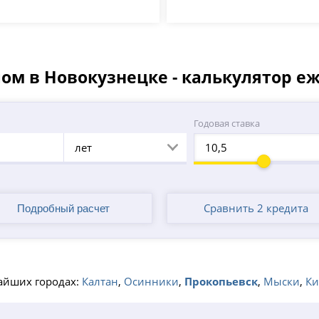
ом в Новокузнецке - калькулятор е
а
Годовая ставка
лет
Сравнить 2 кредита
айших городах:
Калтан
,
Осинники
,
Прокопьевск
,
Мыски
,
Ки