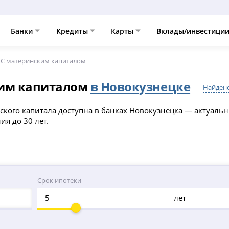
Банки
Кредиты
Карты
Вклады/инвестици
С материнским капиталом
ким капиталом
в Новокузнецке
Найдено
кого капитала доступна в банках Новокузнецка — актуальн
ия до 30 лет.
Срок ипотеки
лет